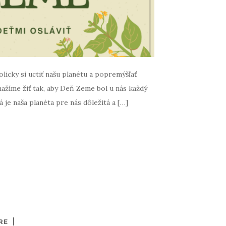
licky si uctiť našu planétu a popremýšľať
nažíme žiť tak, aby Deň Zeme bol u nás každý
 je naša planéta pre nás dôležitá a […]
RE