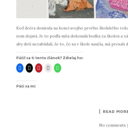
Keď dcéra doniesla na konci svojho prvého školského roka
som dojatá. Je to podľa mňa dokonalá bodka za školou a z
aby deti nezabúdali, že to, čo sa v škole naučia, má presah 
Páčil sa ti tento článok? Zdieľaj ho:
Páči sa mi:
READ MOR
No comments 