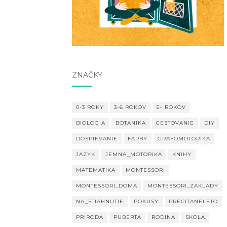
ZNAČKY
0-3 ROKY
3-6 ROKOV
5+ ROKOV
BIOLOGIA
BOTANIKA
CESTOVANIE
DIY
DOSPIEVANIE
FARBY
GRAFOMOTORIKA
JAZYK
JEMNA_MOTORIKA
KNIHY
MATEMATIKA
MONTESSORI
MONTESSORI_DOMA
MONTESSORI_ZAKLADY
NA_STIAHNUTIE
POKUSY
PRECITANELETO
PRIRODA
PUBERTA
RODINA
SKOLA