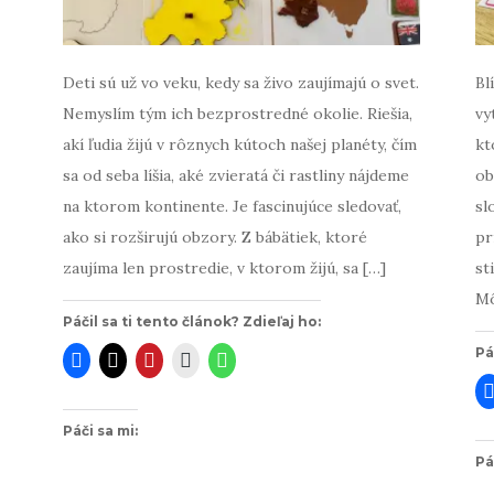
Deti sú už vo veku, kedy sa živo zaujímajú o svet.
Bl
Nemyslím tým ich bezprostredné okolie. Riešia,
vy
akí ľudia žijú v rôznych kútoch našej planéty, čím
kt
sa od seba líšia, aké zvieratá či rastliny nájdeme
ob
na ktorom kontinente. Je fascinujúce sledovať,
sl
ako si rozširujú obzory. Z bábätiek, ktoré
pr
zaujíma len prostredie, v ktorom žijú, sa […]
st
Mô
Páčil sa ti tento článok? Zdieľaj ho:
Pá
Páči sa mi:
Pá