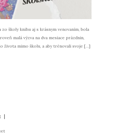
 zo školy knihu aj s krásnym venovaním, bola
ároveň malá výzva na dva mesiace prázdnin,
do života mimo školu, a aby trénovali svoje […]
E
yet