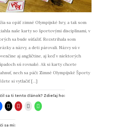
ížia sa opäť zimné Olympijské hry, a tak som
tiahla naše karty so športovými disciplínami, v
orých sa bude súťažiť. Rozstrihala som
rázky a názvy, a deti párovali. Názvy sú v
ovenčine aj angličtine, aj keď v niektorých
ípadoch sú rovnaké. Ak si karty chcete
iahnuť, nech sa páči: Zimné Olympijské Športy
žete si vytlačiť […]
čil sa ti tento článok? Zdieľaj ho:
či sa mi: