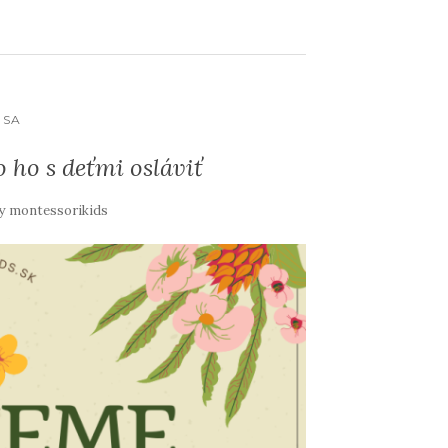
 SA
 ho s deťmi osláviť
y
montessorikids