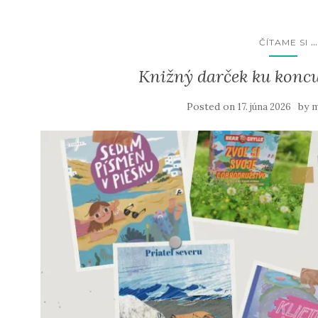
...
ČÍTAME SI
Knižný darček ku koncu
Posted on
by
17. júna 2026
m