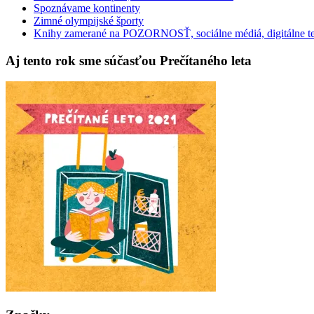
Spoznávame kontinenty
Zimné olympijské športy
Knihy zamerané na POZORNOSŤ, sociálne médiá, digitálne t
Aj tento rok sme súčasťou Prečítaného leta