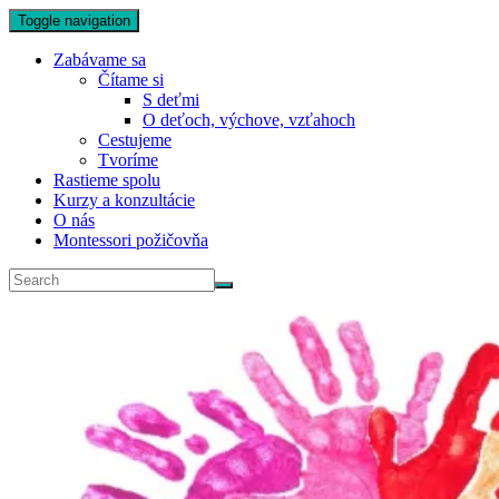
Toggle navigation
Zabávame sa
Čítame si
S deťmi
O deťoch, výchove, vzťahoch
Cestujeme
Tvoríme
Rastieme spolu
Kurzy a konzultácie
O nás
Montessori požičovňa