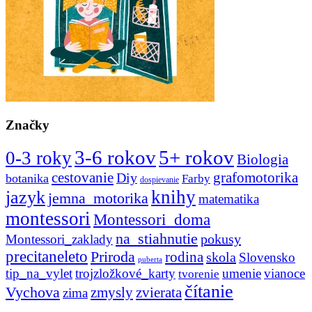
Značky
3-6 rokov
5+ rokov
0-3 roky
Biologia
cestovanie
Diy
grafomotorika
botanika
Farby
dospievanie
knihy
jazyk
jemna_motorika
matematika
montessori
Montessori_doma
na_stiahnutie
pokusy
Montessori_zaklady
precitaneleto
Priroda
rodina
skola
Slovensko
puberta
tip_na_vylet
trojzložkové_karty
umenie
vianoce
tvorenie
čítanie
Vychova
zvierata
zmysly
zima