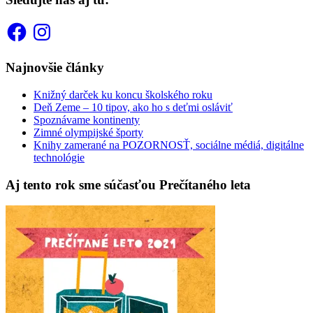
Facebook
Instagram
Najnovšie články
Knižný darček ku koncu školského roku
Deň Zeme – 10 tipov, ako ho s deťmi osláviť
Spoznávame kontinenty
Zimné olympijské športy
Knihy zamerané na POZORNOSŤ, sociálne médiá, digitálne
technológie
Aj tento rok sme súčasťou Prečítaného leta