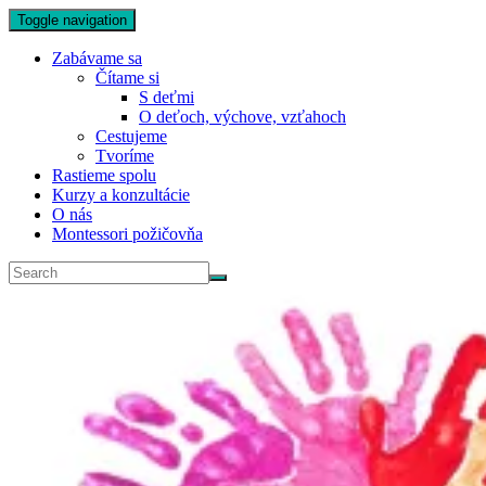
Toggle navigation
Zabávame sa
Čítame si
S deťmi
O deťoch, výchove, vzťahoch
Cestujeme
Tvoríme
Rastieme spolu
Kurzy a konzultácie
O nás
Montessori požičovňa