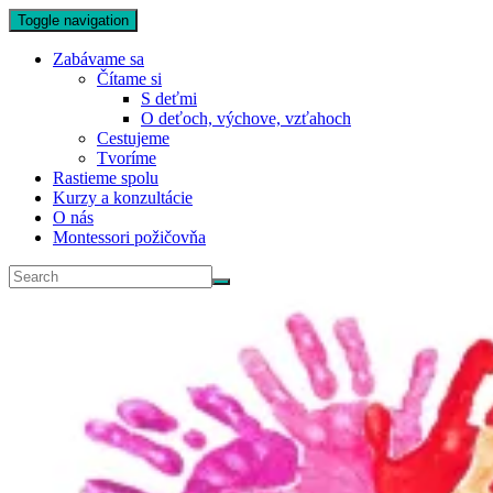
Toggle navigation
Zabávame sa
Čítame si
S deťmi
O deťoch, výchove, vzťahoch
Cestujeme
Tvoríme
Rastieme spolu
Kurzy a konzultácie
O nás
Montessori požičovňa