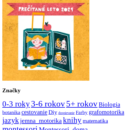
Značky
3-6 rokov
5+ rokov
0-3 roky
Biologia
cestovanie
Diy
grafomotorika
botanika
Farby
dospievanie
knihy
jazyk
jemna_motorika
matematika
montessori
Montessori_doma