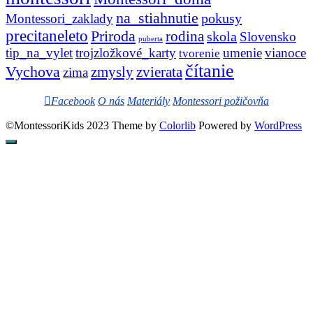
na_stiahnutie
pokusy
Montessori_zaklady
precitaneleto
Priroda
rodina
skola
Slovensko
puberta
tip_na_vylet
trojzložkové_karty
umenie
vianoce
tvorenie
čítanie
Vychova
zvierata
zmysly
zima
Facebook
O nás
Materiály
Montessori požičovňa
©MontessoriKids 2023 Theme by
Colorlib
Powered by
WordPress