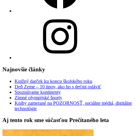
Instagram
Najnovšie články
Knižný darček ku koncu školského roku
Deň Zeme – 10 tipov, ako ho s deťmi osláviť
Spoznávame kontinenty
Zimné olympijské športy
Knihy zamerané na POZORNOSŤ, sociálne médiá, digitálne
technológie
Aj tento rok sme súčasťou Prečítaného leta