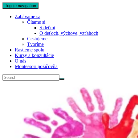
Toggle navigation
Zabávame sa
Čítame si
S deťmi
O deťoch, výchove, vzťahoch
Cestujeme
Tvoríme
Rastieme spolu
Kurzy a konzultácie
O nás
Montessori požičovňa