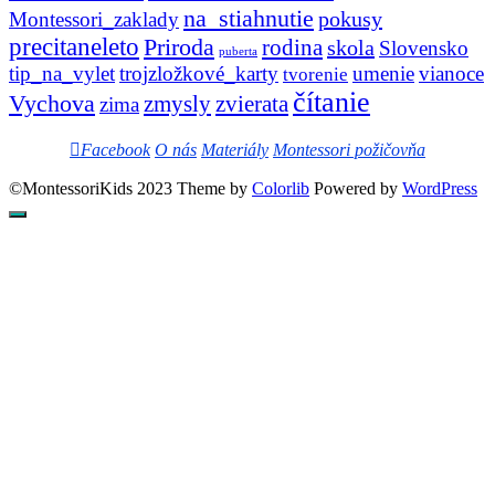
na_stiahnutie
pokusy
Montessori_zaklady
precitaneleto
Priroda
rodina
skola
Slovensko
puberta
tip_na_vylet
trojzložkové_karty
umenie
vianoce
tvorenie
čítanie
Vychova
zvierata
zmysly
zima
Facebook
O nás
Materiály
Montessori požičovňa
©MontessoriKids 2023 Theme by
Colorlib
Powered by
WordPress