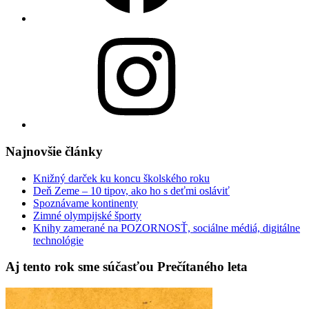
Instagram
Najnovšie články
Knižný darček ku koncu školského roku
Deň Zeme – 10 tipov, ako ho s deťmi osláviť
Spoznávame kontinenty
Zimné olympijské športy
Knihy zamerané na POZORNOSŤ, sociálne médiá, digitálne
technológie
Aj tento rok sme súčasťou Prečítaného leta