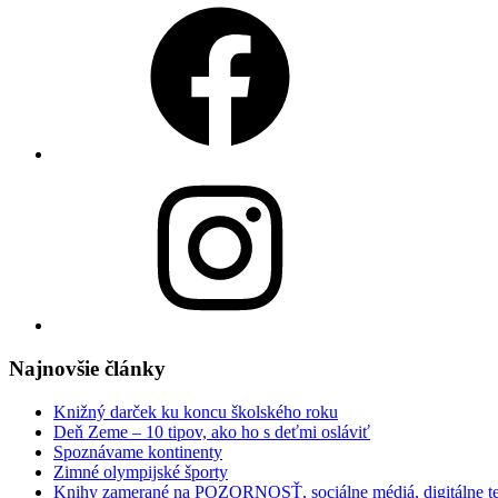
Facebook
Instagram
Najnovšie články
Knižný darček ku koncu školského roku
Deň Zeme – 10 tipov, ako ho s deťmi osláviť
Spoznávame kontinenty
Zimné olympijské športy
Knihy zamerané na POZORNOSŤ, sociálne médiá, digitálne t