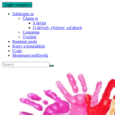
Toggle navigation
Zabávame sa
Čítame si
S deťmi
O deťoch, výchove, vzťahoch
Cestujeme
Tvoríme
Rastieme spolu
Kurzy a konzultácie
O nás
Montessori požičovňa