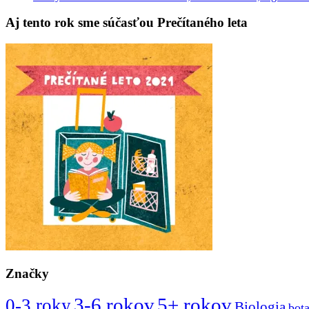
Aj tento rok sme súčasťou Prečítaného leta
Značky
3-6 rokov
5+ rokov
0-3 roky
Biologia
bot