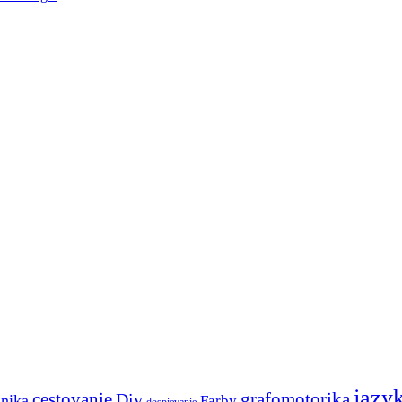
jazy
cestovanie
Diy
grafomotorika
anika
Farby