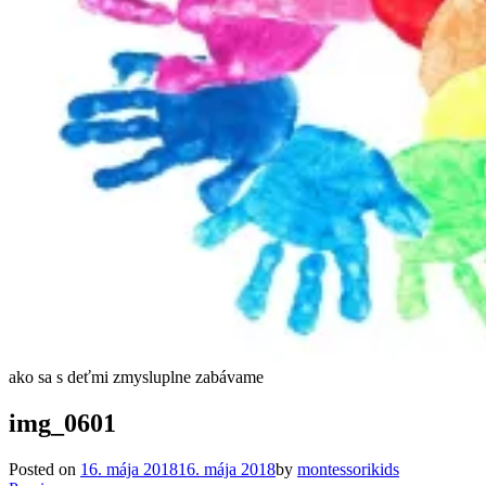
ako sa s deťmi zmysluplne zabávame
img_0601
Posted on
16. mája 2018
16. mája 2018
by
montessorikids