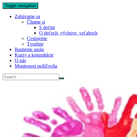
Toggle navigation
Zabávame sa
Čítame si
S deťmi
O deťoch, výchove, vzťahoch
Cestujeme
Tvoríme
Rastieme spolu
Kurzy a konzultácie
O nás
Montessori požičovňa