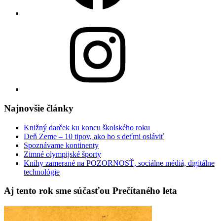
Instagram
Najnovšie články
Knižný darček ku koncu školského roku
Deň Zeme – 10 tipov, ako ho s deťmi osláviť
Spoznávame kontinenty
Zimné olympijské športy
Knihy zamerané na POZORNOSŤ, sociálne médiá, digitálne
technológie
Aj tento rok sme súčasťou Prečítaného leta