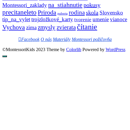
na_stiahnutie
pokusy
Montessori_zaklady
precitaneleto
Priroda
rodina
skola
Slovensko
puberta
tip_na_vylet
trojzložkové_karty
umenie
vianoce
tvorenie
čítanie
Vychova
zvierata
zmysly
zima
Facebook
O nás
Materiály
Montessori požičovňa
©MontessoriKids 2023 Theme by
Colorlib
Powered by
WordPress