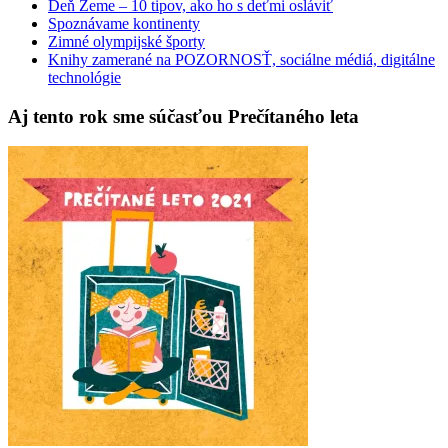
Deň Zeme – 10 tipov, ako ho s deťmi osláviť
Spoznávame kontinenty
Zimné olympijské športy
Knihy zamerané na POZORNOSŤ, sociálne médiá, digitálne
technológie
Aj tento rok sme súčasťou Prečítaného leta