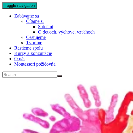
Toggle navigation
Zabávame sa
Čítame si
S deťmi
O deťoch, výchove, vzťahoch
Cestujeme
Tvoríme
Rastieme spolu
Kurzy a konzultácie
O nás
Montessori požičovňa