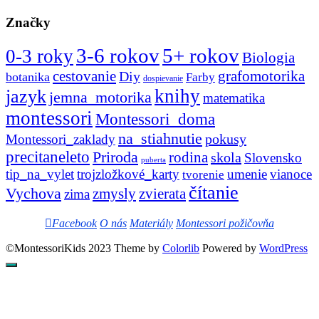
Značky
3-6 rokov
5+ rokov
0-3 roky
Biologia
cestovanie
Diy
grafomotorika
botanika
Farby
dospievanie
knihy
jazyk
jemna_motorika
matematika
montessori
Montessori_doma
na_stiahnutie
pokusy
Montessori_zaklady
precitaneleto
Priroda
rodina
skola
Slovensko
puberta
tip_na_vylet
trojzložkové_karty
umenie
vianoce
tvorenie
čítanie
Vychova
zvierata
zmysly
zima
Facebook
O nás
Materiály
Montessori požičovňa
©MontessoriKids 2023 Theme by
Colorlib
Powered by
WordPress