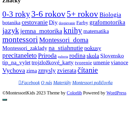
Značky
3-6 rokov
5+ rokov
0-3 roky
Biologia
cestovanie
Diy
grafomotorika
botanika
Farby
dospievanie
knihy
jazyk
jemna_motorika
matematika
montessori
Montessori_doma
na_stiahnutie
pokusy
Montessori_zaklady
precitaneleto
Priroda
rodina
skola
Slovensko
puberta
tip_na_vylet
trojzložkové_karty
umenie
vianoce
tvorenie
čítanie
Vychova
zvierata
zmysly
zima
Facebook
O nás
Materiály
Montessori požičovňa
©MontessoriKids 2023 Theme by
Colorlib
Powered by
WordPress