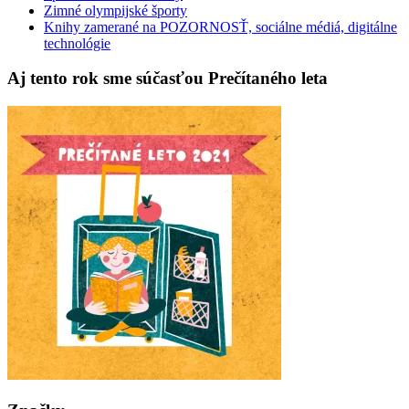
Zimné olympijské športy
Knihy zamerané na POZORNOSŤ, sociálne médiá, digitálne
technológie
Aj tento rok sme súčasťou Prečítaného leta