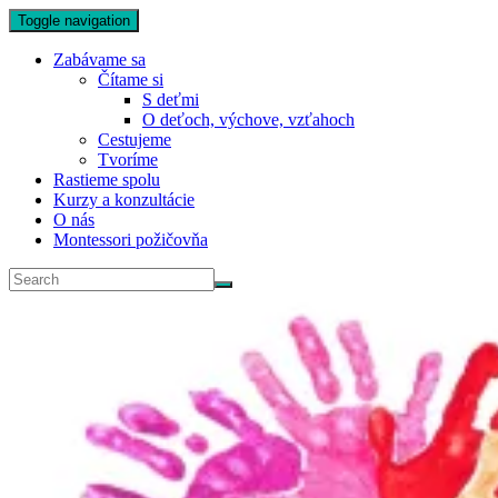
Toggle navigation
Zabávame sa
Čítame si
S deťmi
O deťoch, výchove, vzťahoch
Cestujeme
Tvoríme
Rastieme spolu
Kurzy a konzultácie
O nás
Montessori požičovňa