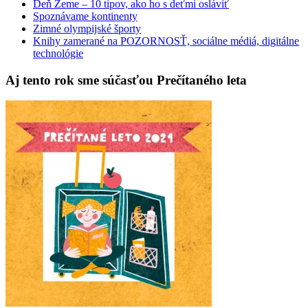
Deň Zeme – 10 tipov, ako ho s deťmi osláviť
Spoznávame kontinenty
Zimné olympijské športy
Knihy zamerané na POZORNOSŤ, sociálne médiá, digitálne
technológie
Aj tento rok sme súčasťou Prečítaného leta