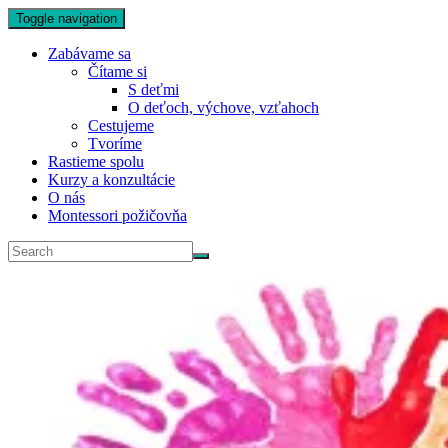
Toggle navigation
Zabávame sa
Čítame si
S deťmi
O deťoch, výchove, vzťahoch
Cestujeme
Tvoríme
Rastieme spolu
Kurzy a konzultácie
O nás
Montessori požičovňa