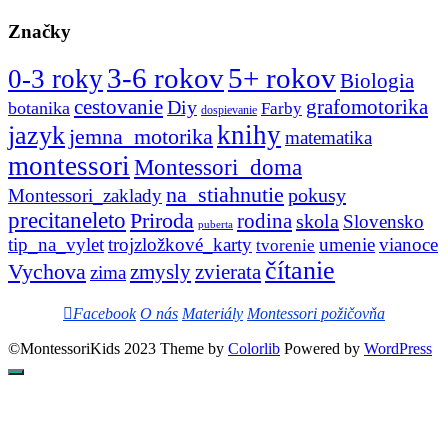
Značky
3-6 rokov
5+ rokov
0-3 roky
Biologia
cestovanie
Diy
grafomotorika
botanika
Farby
dospievanie
knihy
jazyk
jemna_motorika
matematika
montessori
Montessori_doma
na_stiahnutie
pokusy
Montessori_zaklady
precitaneleto
Priroda
rodina
skola
Slovensko
puberta
tip_na_vylet
trojzložkové_karty
umenie
vianoce
tvorenie
čítanie
Vychova
zvierata
zmysly
zima
Facebook
O nás
Materiály
Montessori požičovňa
©MontessoriKids 2023 Theme by
Colorlib
Powered by
WordPress