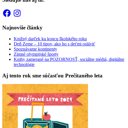
Facebook
Instagram
Najnovšie články
Knižný darček ku koncu školského roku
Deň Zeme – 10 tipov, ako ho s deťmi osláviť
Spoznávame kontinenty
Zimné olympijské športy
Knihy zamerané na POZORNOSŤ, sociálne médiá, digitálne
technológie
Aj tento rok sme súčasťou Prečítaného leta