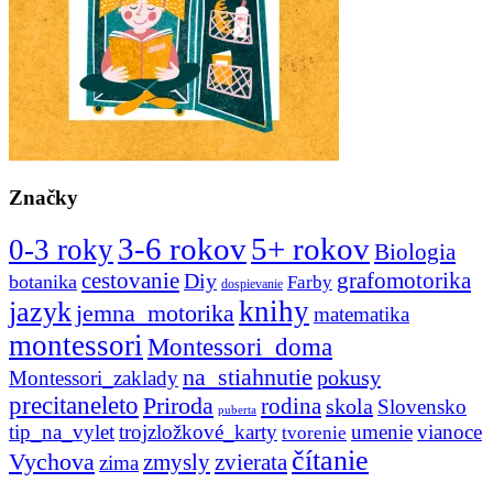
Značky
3-6 rokov
5+ rokov
0-3 roky
Biologia
cestovanie
Diy
grafomotorika
botanika
Farby
dospievanie
knihy
jazyk
jemna_motorika
matematika
montessori
Montessori_doma
na_stiahnutie
pokusy
Montessori_zaklady
precitaneleto
Priroda
rodina
skola
Slovensko
puberta
tip_na_vylet
trojzložkové_karty
umenie
vianoce
tvorenie
čítanie
Vychova
zvierata
zmysly
zima