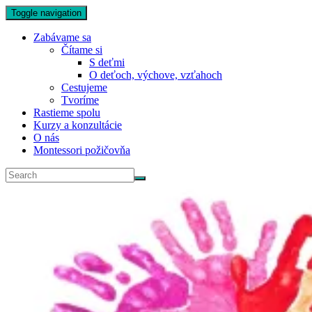
Toggle navigation
Zabávame sa
Čítame si
S deťmi
O deťoch, výchove, vzťahoch
Cestujeme
Tvoríme
Rastieme spolu
Kurzy a konzultácie
O nás
Montessori požičovňa