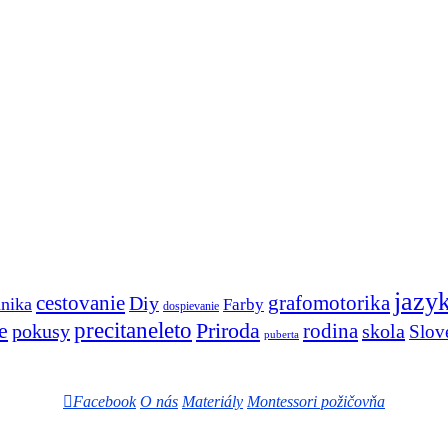
jazy
cestovanie
Diy
grafomotorika
anika
Farby
dospievanie
e
precitaneleto
Priroda
rodina
pokusy
skola
Slov
puberta
Facebook
O nás
Materiály
Montessori požičovňa