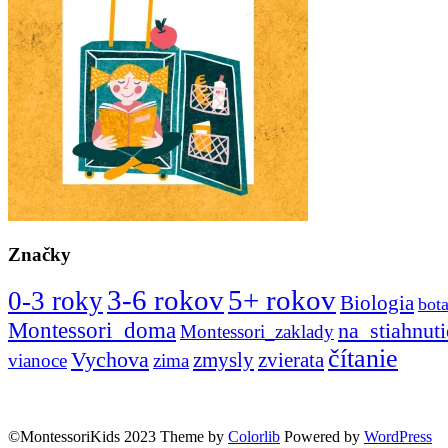
Značky
3-6 rokov
5+ rokov
0-3 roky
Biologia
bot
Montessori_doma
na_stiahnuti
Montessori_zaklady
čítanie
Vychova
zvierata
zmysly
vianoce
zima
©MontessoriKids 2023 Theme by
Colorlib
Powered by
WordPress