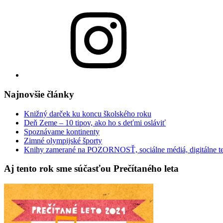
Instagram
Najnovšie články
Knižný darček ku koncu školského roku
Deň Zeme – 10 tipov, ako ho s deťmi osláviť
Spoznávame kontinenty
Zimné olympijské športy
Knihy zamerané na POZORNOSŤ, sociálne médiá, digitálne t
Aj tento rok sme súčasťou Prečítaného leta