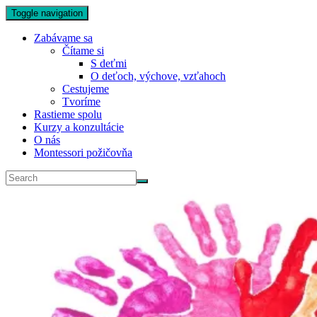
Toggle navigation
Zabávame sa
Čítame si
S deťmi
O deťoch, výchove, vzťahoch
Cestujeme
Tvoríme
Rastieme spolu
Kurzy a konzultácie
O nás
Montessori požičovňa