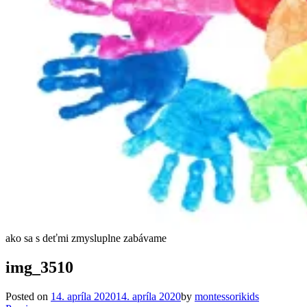
ako sa s deťmi zmysluplne zabávame
img_3510
Posted on
14. apríla 2020
14. apríla 2020
by
montessorikids