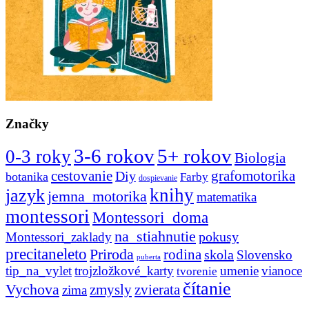
Značky
3-6 rokov
5+ rokov
0-3 roky
Biologia
cestovanie
Diy
grafomotorika
botanika
Farby
dospievanie
knihy
jazyk
jemna_motorika
matematika
montessori
Montessori_doma
na_stiahnutie
pokusy
Montessori_zaklady
precitaneleto
Priroda
rodina
skola
Slovensko
puberta
tip_na_vylet
trojzložkové_karty
umenie
vianoce
tvorenie
čítanie
Vychova
zvierata
zmysly
zima