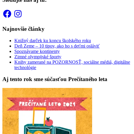
Facebook
Instagram
Najnovšie články
Knižný darček ku koncu školského roku
Deň Zeme – 10 tipov, ako ho s deťmi osláviť
Spoznávame kontinenty
Zimné olympijské športy
Knihy zamerané na POZORNOSŤ, sociálne médiá, digitálne
technológie
Aj tento rok sme súčasťou Prečítaného leta