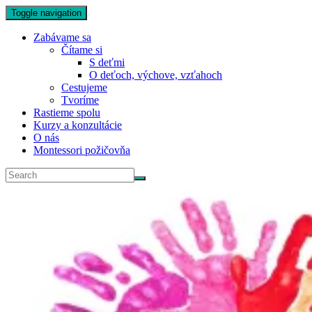
Toggle navigation
Zabávame sa
Čítame si
S deťmi
O deťoch, výchove, vzťahoch
Cestujeme
Tvoríme
Rastieme spolu
Kurzy a konzultácie
O nás
Montessori požičovňa