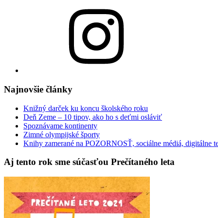
Instagram
Najnovšie články
Knižný darček ku koncu školského roku
Deň Zeme – 10 tipov, ako ho s deťmi osláviť
Spoznávame kontinenty
Zimné olympijské športy
Knihy zamerané na POZORNOSŤ, sociálne médiá, digitálne t
Aj tento rok sme súčasťou Prečítaného leta