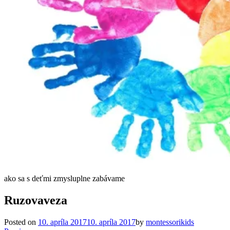
ako sa s deťmi zmysluplne zabávame
Ruzovaveza
Posted on
10. apríla 2017
10. apríla 2017
by
montessorikids