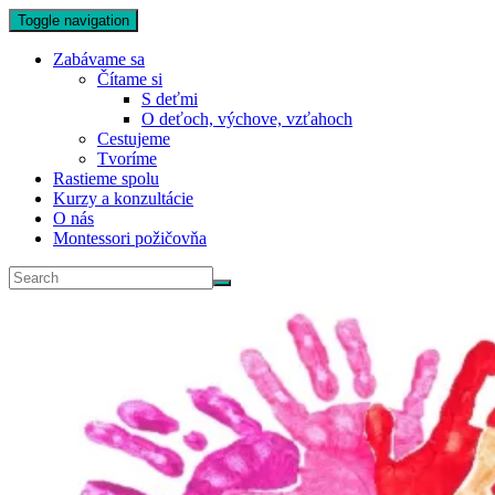
Toggle navigation
Zabávame sa
Čítame si
S deťmi
O deťoch, výchove, vzťahoch
Cestujeme
Tvoríme
Rastieme spolu
Kurzy a konzultácie
O nás
Montessori požičovňa