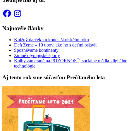
Facebook
Instagram
Najnovšie články
Knižný darček ku koncu školského roku
Deň Zeme – 10 tipov, ako ho s deťmi osláviť
Spoznávame kontinenty
Zimné olympijské športy
Knihy zamerané na POZORNOSŤ, sociálne médiá, digitálne
technológie
Aj tento rok sme súčasťou Prečítaného leta