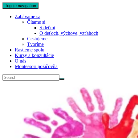
Toggle navigation
Zabávame sa
Čítame si
S deťmi
O deťoch, výchove, vzťahoch
Cestujeme
Tvoríme
Rastieme spolu
Kurzy a konzultácie
O nás
Montessori požičovňa