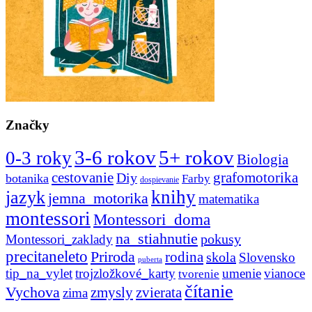
Značky
3-6 rokov
5+ rokov
0-3 roky
Biologia
cestovanie
Diy
grafomotorika
botanika
Farby
dospievanie
knihy
jazyk
jemna_motorika
matematika
montessori
Montessori_doma
na_stiahnutie
pokusy
Montessori_zaklady
precitaneleto
Priroda
rodina
skola
Slovensko
puberta
tip_na_vylet
trojzložkové_karty
umenie
vianoce
tvorenie
čítanie
Vychova
zvierata
zmysly
zima