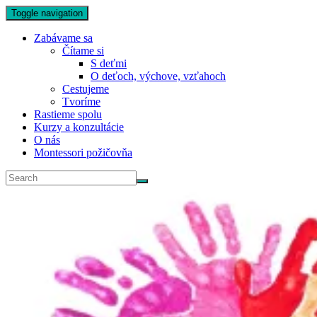
Toggle navigation
Zabávame sa
Čítame si
S deťmi
O deťoch, výchove, vzťahoch
Cestujeme
Tvoríme
Rastieme spolu
Kurzy a konzultácie
O nás
Montessori požičovňa