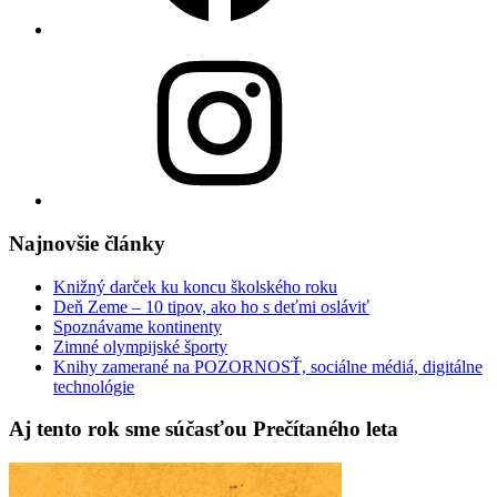
Instagram
Najnovšie články
Knižný darček ku koncu školského roku
Deň Zeme – 10 tipov, ako ho s deťmi osláviť
Spoznávame kontinenty
Zimné olympijské športy
Knihy zamerané na POZORNOSŤ, sociálne médiá, digitálne
technológie
Aj tento rok sme súčasťou Prečítaného leta