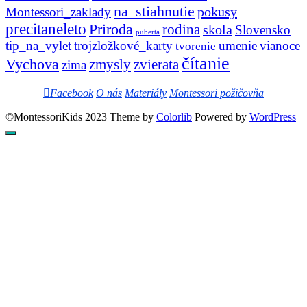
na_stiahnutie
pokusy
Montessori_zaklady
precitaneleto
Priroda
rodina
skola
Slovensko
puberta
tip_na_vylet
trojzložkové_karty
umenie
vianoce
tvorenie
čítanie
Vychova
zvierata
zmysly
zima
Facebook
O nás
Materiály
Montessori požičovňa
©MontessoriKids 2023 Theme by
Colorlib
Powered by
WordPress