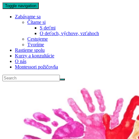
Toggle navigation
Zabávame sa
Čítame si
S deťmi
O deťoch, výchove, vzťahoch
Cestujeme
Tvoríme
Rastieme spolu
Kurzy a konzultácie
O nás
Montessori požičovňa