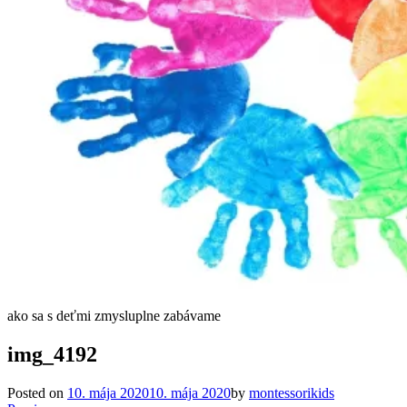
ako sa s deťmi zmysluplne zabávame
img_4192
Posted on
10. mája 2020
10. mája 2020
by
montessorikids