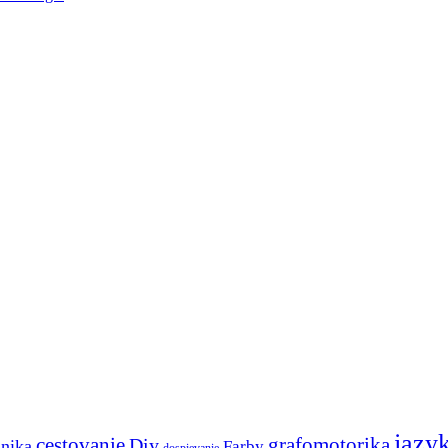
jazy
cestovanie
Diy
grafomotorika
anika
Farby