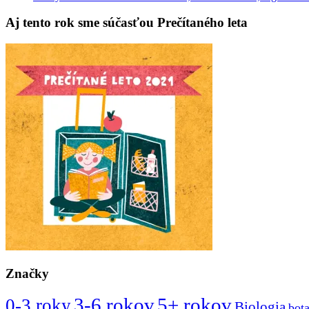
Aj tento rok sme súčasťou Prečítaného leta
Značky
3-6 rokov
5+ rokov
0-3 roky
Biologia
bot