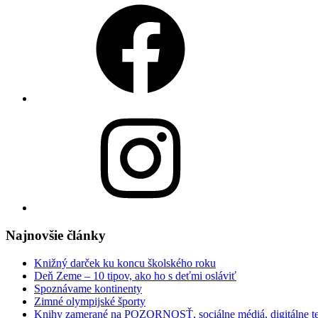
Facebook
Instagram
Najnovšie články
Knižný darček ku koncu školského roku
Deň Zeme – 10 tipov, ako ho s deťmi osláviť
Spoznávame kontinenty
Zimné olympijské športy
Knihy zamerané na POZORNOSŤ, sociálne médiá, digitálne t