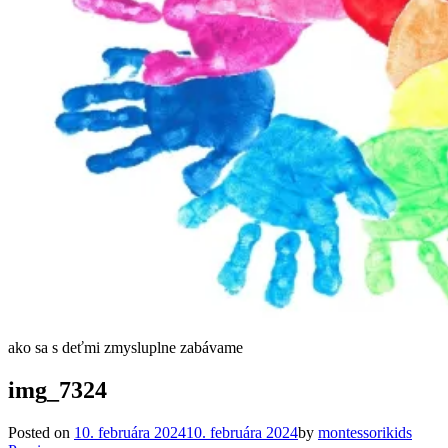
ako sa s deťmi zmysluplne zabávame
img_7324
Posted on
10. februára 2024
10. februára 2024
by
montessorikids