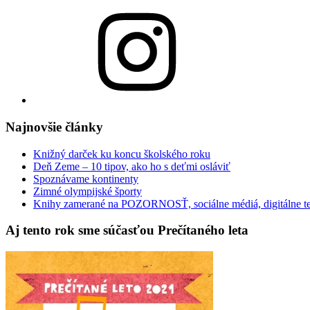
Instagram
Najnovšie články
Knižný darček ku koncu školského roku
Deň Zeme – 10 tipov, ako ho s deťmi osláviť
Spoznávame kontinenty
Zimné olympijské športy
Knihy zamerané na POZORNOSŤ, sociálne médiá, digitálne t
Aj tento rok sme súčasťou Prečítaného leta