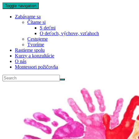
Toggle navigation
Zabávame sa
Čítame si
S deťmi
O deťoch, výchove, vzťahoch
Cestujeme
Tvoríme
Rastieme spolu
Kurzy a konzultácie
O nás
Montessori požičovňa