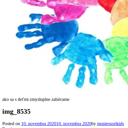
ako sa s deťmi zmysluplne zabávame
img_8535
Posted on
10. novembra 2020
10. novembra 2020
by
montessorikids