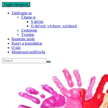
Toggle navigation
Zabávame sa
Čítame si
S deťmi
O deťoch, výchove, vzťahoch
Cestujeme
Tvoríme
Rastieme spolu
Kurzy a konzultácie
O nás
Montessori požičovňa