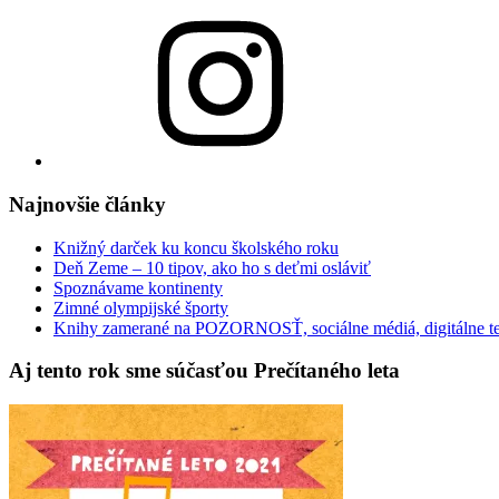
Instagram
Najnovšie články
Knižný darček ku koncu školského roku
Deň Zeme – 10 tipov, ako ho s deťmi osláviť
Spoznávame kontinenty
Zimné olympijské športy
Knihy zamerané na POZORNOSŤ, sociálne médiá, digitálne t
Aj tento rok sme súčasťou Prečítaného leta