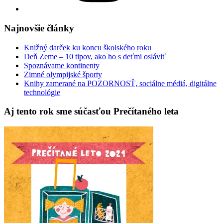
Najnovšie články
Knižný darček ku koncu školského roku
Deň Zeme – 10 tipov, ako ho s deťmi osláviť
Spoznávame kontinenty
Zimné olympijské športy
Knihy zamerané na POZORNOSŤ, sociálne médiá, digitálne
technológie
Aj tento rok sme súčasťou Prečítaného leta