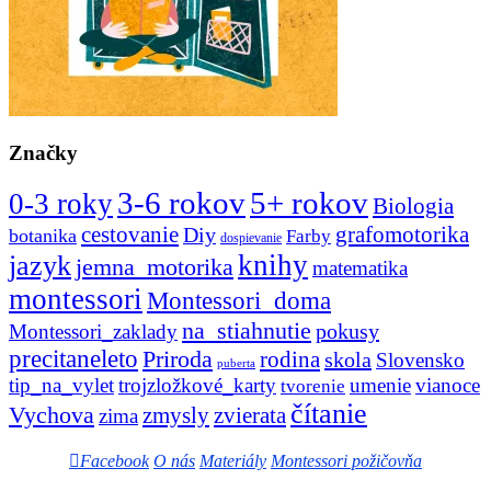
Značky
3-6 rokov
5+ rokov
0-3 roky
Biologia
cestovanie
Diy
grafomotorika
botanika
Farby
dospievanie
knihy
jazyk
jemna_motorika
matematika
montessori
Montessori_doma
na_stiahnutie
pokusy
Montessori_zaklady
precitaneleto
Priroda
rodina
skola
Slovensko
puberta
tip_na_vylet
trojzložkové_karty
umenie
vianoce
tvorenie
čítanie
Vychova
zvierata
zmysly
zima
Facebook
O nás
Materiály
Montessori požičovňa