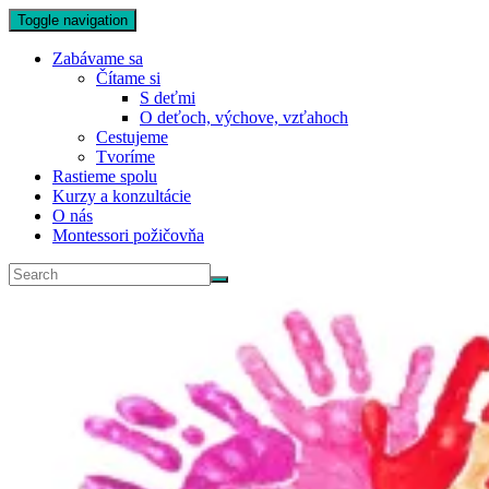
Toggle navigation
Zabávame sa
Čítame si
S deťmi
O deťoch, výchove, vzťahoch
Cestujeme
Tvoríme
Rastieme spolu
Kurzy a konzultácie
O nás
Montessori požičovňa