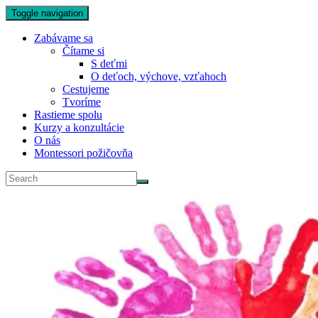
Toggle navigation
Zabávame sa
Čítame si
S deťmi
O deťoch, výchove, vzťahoch
Cestujeme
Tvoríme
Rastieme spolu
Kurzy a konzultácie
O nás
Montessori požičovňa