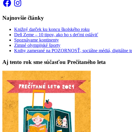
Facebook
Instagram
Najnovšie články
Knižný darček ku koncu školského roku
Deň Zeme – 10 tipov, ako ho s deťmi osláviť
Spoznávame kontinenty
Zimné olympijské športy
Knihy zamerané na POZORNOSŤ, sociálne médiá, digitálne t
Aj tento rok sme súčasťou Prečítaného leta