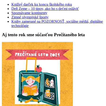
Knižný darček ku koncu školského roku
Deň Zeme – 10 tipov, ako ho s deťmi osláviť
Spoznávame kontinenty
Zimné olympijské športy
Knihy zamerané na POZORNOSŤ, sociálne médiá, digitálne
technológie
Aj tento rok sme súčasťou Prečítaného leta