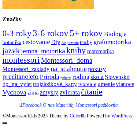
Značky
3-6 rokov
5+ rokov
0-3 roky
Biologia
cestovanie
Diy
grafomotorika
botanika
Farby
dospievanie
knihy
jazyk
jemna_motorika
matematika
montessori
Montessori_doma
na_stiahnutie
pokusy
Montessori_zaklady
precitaneleto
Priroda
rodina
skola
Slovensko
puberta
tip_na_vylet
trojzložkové_karty
umenie
vianoce
tvorenie
čítanie
Vychova
zvierata
zmysly
zima
Facebook
O nás
Materiály
Montessori požičovňa
©MontessoriKids 2023 Theme by
Colorlib
Powered by
WordPress