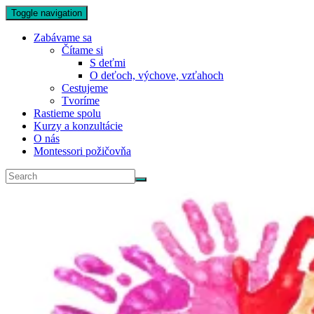
Toggle navigation
Zabávame sa
Čítame si
S deťmi
O deťoch, výchove, vzťahoch
Cestujeme
Tvoríme
Rastieme spolu
Kurzy a konzultácie
O nás
Montessori požičovňa