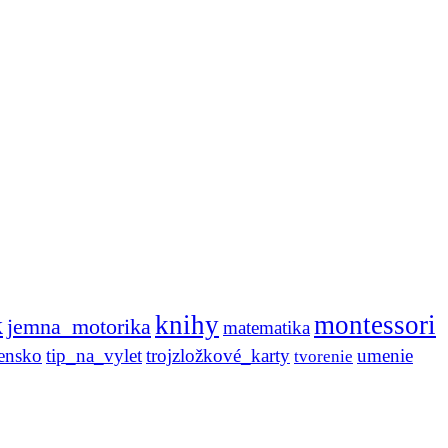
knihy
montessori
k
jemna_motorika
matematika
ensko
tip_na_vylet
trojzložkové_karty
umenie
tvorenie