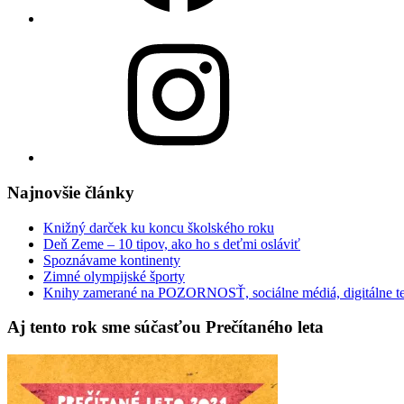
Instagram
Najnovšie články
Knižný darček ku koncu školského roku
Deň Zeme – 10 tipov, ako ho s deťmi osláviť
Spoznávame kontinenty
Zimné olympijské športy
Knihy zamerané na POZORNOSŤ, sociálne médiá, digitálne t
Aj tento rok sme súčasťou Prečítaného leta