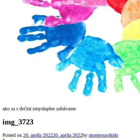
ako sa s deťmi zmysluplne zabávame
img_3723
Posted on
20. apríla 2022
20. apríla 2022
by
montessorikids