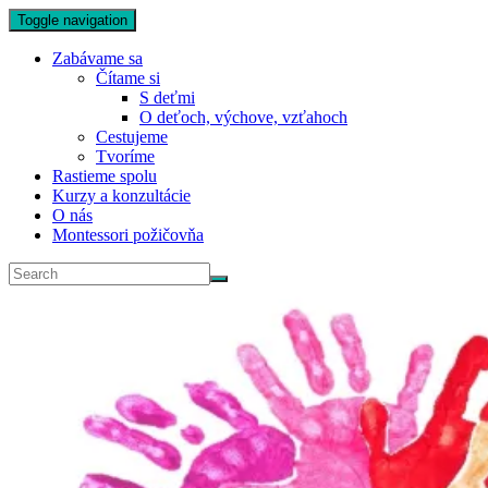
Toggle navigation
Zabávame sa
Čítame si
S deťmi
O deťoch, výchove, vzťahoch
Cestujeme
Tvoríme
Rastieme spolu
Kurzy a konzultácie
O nás
Montessori požičovňa