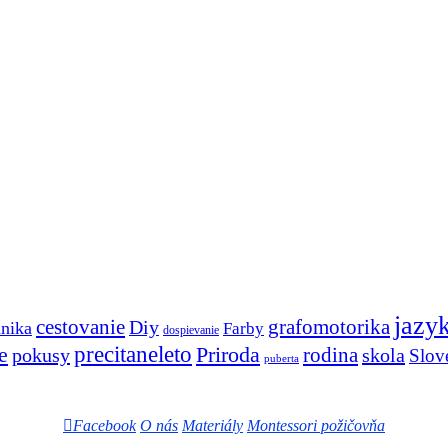
jazy
cestovanie
Diy
grafomotorika
anika
Farby
dospievanie
e
precitaneleto
Priroda
rodina
pokusy
skola
Slov
puberta
Facebook
O nás
Materiály
Montessori požičovňa