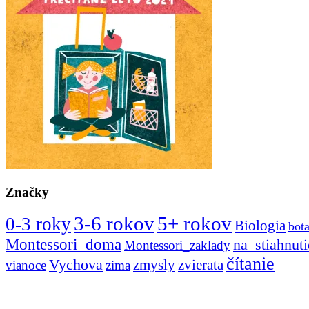
Značky
3-6 rokov
5+ rokov
0-3 roky
Biologia
bot
Montessori_doma
na_stiahnuti
Montessori_zaklady
čítanie
Vychova
zvierata
zmysly
vianoce
zima