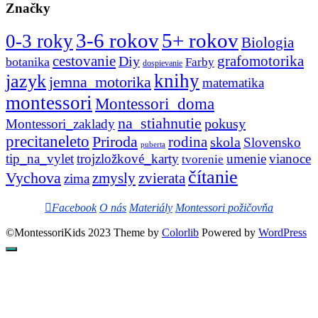
Značky
3-6 rokov
5+ rokov
0-3 roky
Biologia
cestovanie
Diy
grafomotorika
botanika
Farby
dospievanie
knihy
jazyk
jemna_motorika
matematika
montessori
Montessori_doma
na_stiahnutie
pokusy
Montessori_zaklady
precitaneleto
Priroda
rodina
skola
Slovensko
puberta
tip_na_vylet
trojzložkové_karty
umenie
vianoce
tvorenie
čítanie
Vychova
zvierata
zmysly
zima
Facebook
O nás
Materiály
Montessori požičovňa
©MontessoriKids 2023 Theme by
Colorlib
Powered by
WordPress