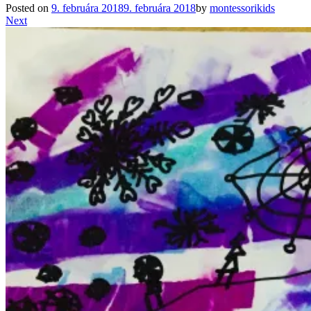
Posted on
9. februára 2018
9. februára 2018
by
montessorikids
Next