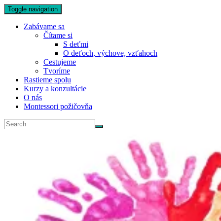
Toggle navigation
Zabávame sa
Čítame si
S deťmi
O deťoch, výchove, vzťahoch
Cestujeme
Tvoríme
Rastieme spolu
Kurzy a konzultácie
O nás
Montessori požičovňa