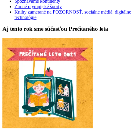
Spoznávame kontinenty
Zimné olympijské športy
Knihy zamerané na POZORNOSŤ, sociálne médiá, digitálne
technológie
Aj tento rok sme súčasťou Prečítaného leta