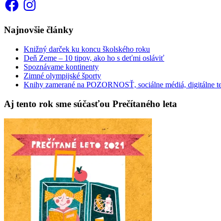
Facebook
Instagram
Najnovšie články
Knižný darček ku koncu školského roku
Deň Zeme – 10 tipov, ako ho s deťmi osláviť
Spoznávame kontinenty
Zimné olympijské športy
Knihy zamerané na POZORNOSŤ, sociálne médiá, digitálne t
Aj tento rok sme súčasťou Prečítaného leta