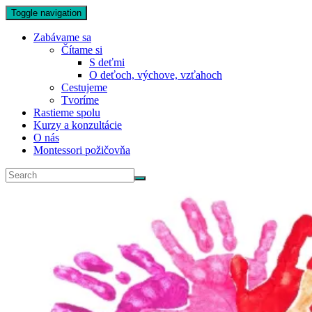
Toggle navigation
Zabávame sa
Čítame si
S deťmi
O deťoch, výchove, vzťahoch
Cestujeme
Tvoríme
Rastieme spolu
Kurzy a konzultácie
O nás
Montessori požičovňa