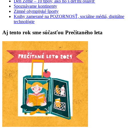
Deň Zeme – 10 tipov, ako ho s deťmi osláviť
Spoznávame kontinenty
Zimné olympijské športy
Knihy zamerané na POZORNOSŤ, sociálne médiá, digitálne
technológie
Aj tento rok sme súčasťou Prečítaného leta