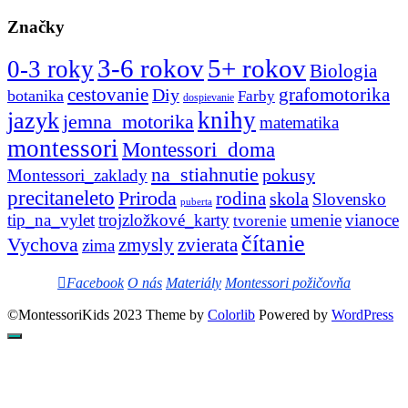
Značky
3-6 rokov
5+ rokov
0-3 roky
Biologia
cestovanie
Diy
grafomotorika
botanika
Farby
dospievanie
knihy
jazyk
jemna_motorika
matematika
montessori
Montessori_doma
na_stiahnutie
pokusy
Montessori_zaklady
precitaneleto
Priroda
rodina
skola
Slovensko
puberta
tip_na_vylet
trojzložkové_karty
umenie
vianoce
tvorenie
čítanie
Vychova
zvierata
zmysly
zima
Facebook
O nás
Materiály
Montessori požičovňa
©MontessoriKids 2023 Theme by
Colorlib
Powered by
WordPress