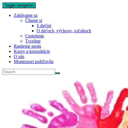
Toggle navigation
Zabávame sa
Čítame si
S deťmi
O deťoch, výchove, vzťahoch
Cestujeme
Tvoríme
Rastieme spolu
Kurzy a konzultácie
O nás
Montessori požičovňa