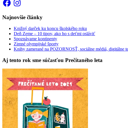
Facebook
Instagram
Najnovšie články
Knižný darček ku koncu školského roku
Deň Zeme – 10 tipov, ako ho s deťmi osláviť
Spoznávame kontinenty
Zimné olympijské športy
Knihy zamerané na POZORNOSŤ, sociálne médiá, digitálne t
Aj tento rok sme súčasťou Prečítaného leta