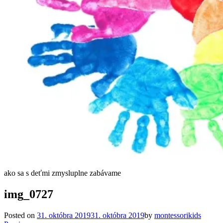
ako sa s deťmi zmysluplne zabávame
img_0727
Posted on
31. októbra 2019
31. októbra 2019
by
montessorikids