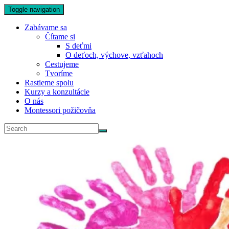
Toggle navigation
Zabávame sa
Čítame si
S deťmi
O deťoch, výchove, vzťahoch
Cestujeme
Tvoríme
Rastieme spolu
Kurzy a konzultácie
O nás
Montessori požičovňa