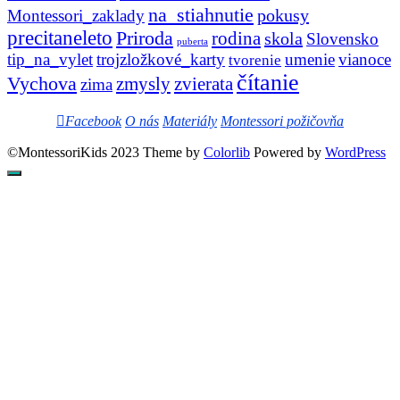
na_stiahnutie
pokusy
Montessori_zaklady
precitaneleto
Priroda
rodina
skola
Slovensko
puberta
tip_na_vylet
trojzložkové_karty
umenie
vianoce
tvorenie
čítanie
Vychova
zvierata
zmysly
zima
Facebook
O nás
Materiály
Montessori požičovňa
©MontessoriKids 2023 Theme by
Colorlib
Powered by
WordPress