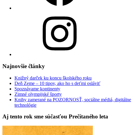
Instagram
Najnovšie články
Knižný darček ku koncu školského roku
Deň Zeme – 10 tipov, ako ho s deťmi osláviť
Spoznávame kontinenty
Zimné olympijské športy
Knihy zamerané na POZORNOSŤ, sociálne médiá, digitálne
technológie
Aj tento rok sme súčasťou Prečítaného leta