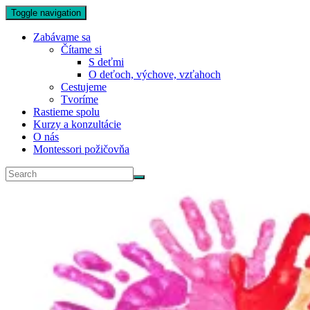
Toggle navigation
Zabávame sa
Čítame si
S deťmi
O deťoch, výchove, vzťahoch
Cestujeme
Tvoríme
Rastieme spolu
Kurzy a konzultácie
O nás
Montessori požičovňa