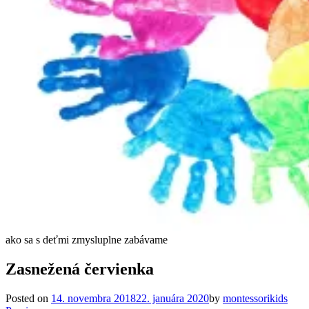
ako sa s deťmi zmysluplne zabávame
Zasnežená červienka
Posted on
14. novembra 2018
22. januára 2020
by
montessorikids