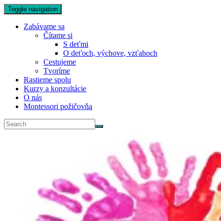
Toggle navigation
Zabávame sa
Čítame si
S deťmi
O deťoch, výchove, vzťahoch
Cestujeme
Tvoríme
Rastieme spolu
Kurzy a konzultácie
O nás
Montessori požičovňa