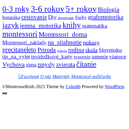
3-6 rokov
5+ rokov
0-3 roky
Biologia
cestovanie
Diy
grafomotorika
botanika
Farby
dospievanie
knihy
jazyk
jemna_motorika
matematika
montessori
Montessori_doma
na_stiahnutie
pokusy
Montessori_zaklady
precitaneleto
Priroda
rodina
skola
Slovensko
puberta
tip_na_vylet
trojzložkové_karty
umenie
vianoce
tvorenie
čítanie
Vychova
zvierata
zmysly
zima
Facebook
O nás
Materiály
Montessori požičovňa
©MontessoriKids 2023 Theme by
Colorlib
Powered by
WordPress