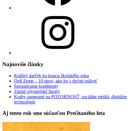
Instagram
Najnovšie články
Knižný darček ku koncu školského roku
Deň Zeme – 10 tipov, ako ho s deťmi osláviť
Spoznávame kontinenty
Zimné olympijské športy
Knihy zamerané na POZORNOSŤ, sociálne médiá, digitálne
technológie
Aj tento rok sme súčasťou Prečítaného leta