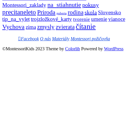
na_stiahnutie
pokusy
Montessori_zaklady
precitaneleto
Priroda
rodina
skola
Slovensko
puberta
tip_na_vylet
trojzložkové_karty
umenie
vianoce
tvorenie
čítanie
Vychova
zvierata
zmysly
zima
Facebook
O nás
Materiály
Montessori požičovňa
©MontessoriKids 2023 Theme by
Colorlib
Powered by
WordPress