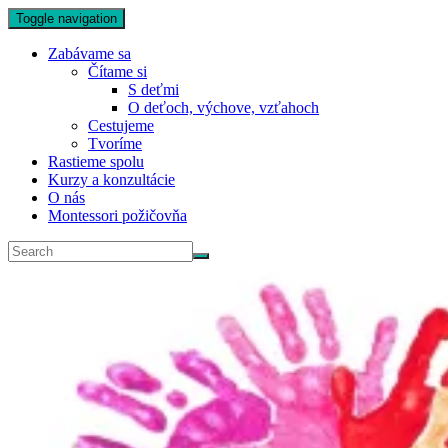
Toggle navigation
Zabávame sa
Čítame si
S deťmi
O deťoch, výchove, vzťahoch
Cestujeme
Tvoríme
Rastieme spolu
Kurzy a konzultácie
O nás
Montessori požičovňa