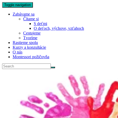
Toggle navigation
Zabávame sa
Čítame si
S deťmi
O deťoch, výchove, vzťahoch
Cestujeme
Tvoríme
Rastieme spolu
Kurzy a konzultácie
O nás
Montessori požičovňa