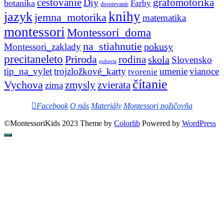
cestovanie
Diy
grafomotorika
botanika
Farby
dospievanie
knihy
jazyk
jemna_motorika
matematika
montessori
Montessori_doma
na_stiahnutie
pokusy
Montessori_zaklady
precitaneleto
Priroda
rodina
skola
Slovensko
puberta
tip_na_vylet
trojzložkové_karty
umenie
vianoce
tvorenie
čítanie
Vychova
zvierata
zmysly
zima
Facebook
O nás
Materiály
Montessori požičovňa
©MontessoriKids 2023 Theme by
Colorlib
Powered by
WordPress