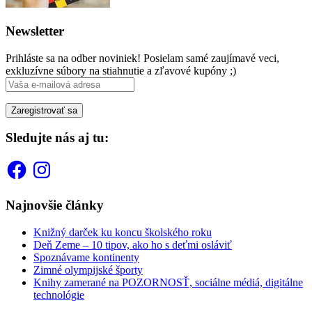
Newsletter
Prihláste sa na odber noviniek! Posielam samé zaujímavé veci,
exkluzívne súbory na stiahnutie a zľavové kupóny ;)
Sledujte nás aj tu:
Facebook
Instagram
Najnovšie články
Knižný darček ku koncu školského roku
Deň Zeme – 10 tipov, ako ho s deťmi osláviť
Spoznávame kontinenty
Zimné olympijské športy
Knihy zamerané na POZORNOSŤ, sociálne médiá, digitálne
technológie