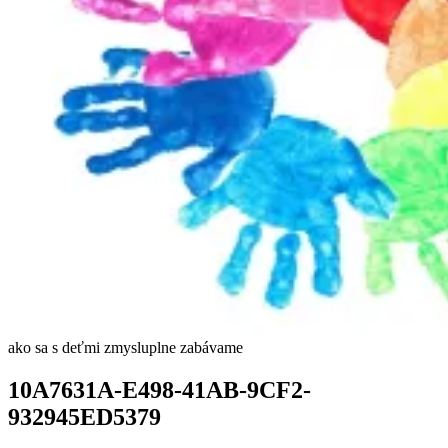
ako sa s deťmi zmysluplne zabávame
10A7631A-E498-41AB-9CF2-
932945ED5379