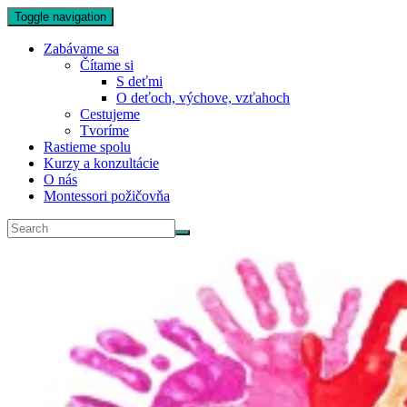
Toggle navigation
Zabávame sa
Čítame si
S deťmi
O deťoch, výchove, vzťahoch
Cestujeme
Tvoríme
Rastieme spolu
Kurzy a konzultácie
O nás
Montessori požičovňa