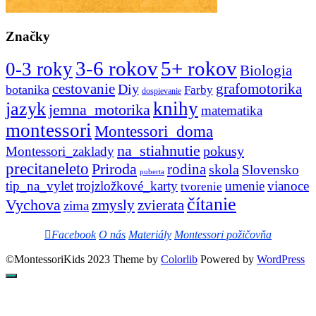
Značky
3-6 rokov
5+ rokov
0-3 roky
Biologia
cestovanie
Diy
grafomotorika
botanika
Farby
dospievanie
knihy
jazyk
jemna_motorika
matematika
montessori
Montessori_doma
na_stiahnutie
pokusy
Montessori_zaklady
precitaneleto
Priroda
rodina
skola
Slovensko
puberta
tip_na_vylet
trojzložkové_karty
umenie
vianoce
tvorenie
čítanie
Vychova
zvierata
zmysly
zima
Facebook
O nás
Materiály
Montessori požičovňa
©MontessoriKids 2023 Theme by
Colorlib
Powered by
WordPress