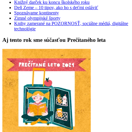
Knižný darček ku koncu školského roku
Deň Zeme – 10 tipov, ako ho s deťmi osláviť
Spoznávame kontinenty
Zimné olympijské športy
Knihy zamerané na POZORNOSŤ, sociálne médiá, digitálne
technológie
Aj tento rok sme súčasťou Prečítaného leta