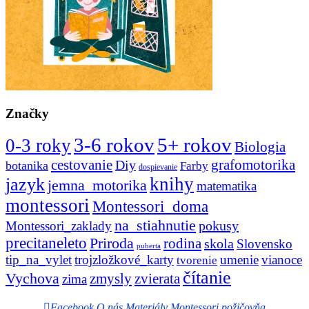
Značky
3-6 rokov
5+ rokov
0-3 roky
Biologia
cestovanie
Diy
grafomotorika
botanika
Farby
dospievanie
knihy
jazyk
jemna_motorika
matematika
montessori
Montessori_doma
na_stiahnutie
pokusy
Montessori_zaklady
precitaneleto
Priroda
rodina
skola
Slovensko
puberta
tip_na_vylet
trojzložkové_karty
umenie
vianoce
tvorenie
čítanie
Vychova
zvierata
zmysly
zima
Facebook
O nás
Materiály
Montessori požičovňa