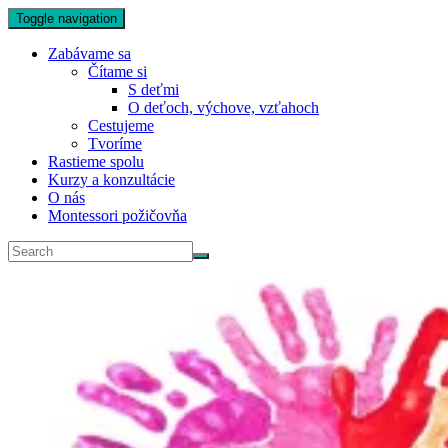
Toggle navigation
Zabávame sa
Čítame si
S deťmi
O deťoch, výchove, vzťahoch
Cestujeme
Tvoríme
Rastieme spolu
Kurzy a konzultácie
O nás
Montessori požičovňa