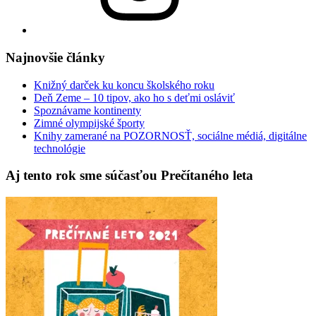
Najnovšie články
Knižný darček ku koncu školského roku
Deň Zeme – 10 tipov, ako ho s deťmi osláviť
Spoznávame kontinenty
Zimné olympijské športy
Knihy zamerané na POZORNOSŤ, sociálne médiá, digitálne
technológie
Aj tento rok sme súčasťou Prečítaného leta