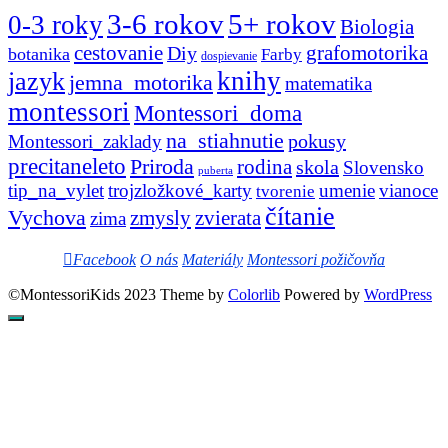
3-6 rokov
5+ rokov
0-3 roky
Biologia
cestovanie
Diy
grafomotorika
botanika
Farby
dospievanie
knihy
jazyk
jemna_motorika
matematika
montessori
Montessori_doma
na_stiahnutie
pokusy
Montessori_zaklady
precitaneleto
Priroda
rodina
skola
Slovensko
puberta
tip_na_vylet
trojzložkové_karty
umenie
vianoce
tvorenie
čítanie
Vychova
zvierata
zmysly
zima
Facebook
O nás
Materiály
Montessori požičovňa
©MontessoriKids 2023 Theme by
Colorlib
Powered by
WordPress