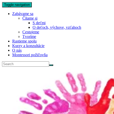
Toggle navigation
Zabávame sa
Čítame si
S deťmi
O deťoch, výchove, vzťahoch
Cestujeme
Tvoríme
Rastieme spolu
Kurzy a konzultácie
O nás
Montessori požičovňa