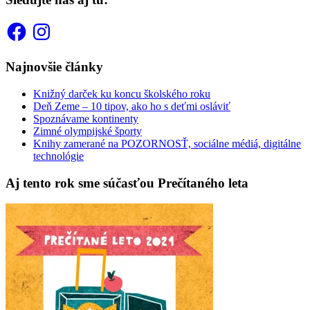
Facebook
Instagram
Najnovšie články
Knižný darček ku koncu školského roku
Deň Zeme – 10 tipov, ako ho s deťmi osláviť
Spoznávame kontinenty
Zimné olympijské športy
Knihy zamerané na POZORNOSŤ, sociálne médiá, digitálne
technológie
Aj tento rok sme súčasťou Prečítaného leta