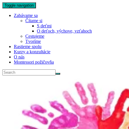
Toggle navigation
Zabávame sa
Čítame si
S deťmi
O deťoch, výchove, vzťahoch
Cestujeme
Tvoríme
Rastieme spolu
Kurzy a konzultácie
O nás
Montessori požičovňa