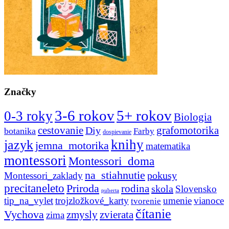
Značky
3-6 rokov
5+ rokov
0-3 roky
Biologia
cestovanie
Diy
grafomotorika
botanika
Farby
dospievanie
knihy
jazyk
jemna_motorika
matematika
montessori
Montessori_doma
na_stiahnutie
pokusy
Montessori_zaklady
precitaneleto
Priroda
rodina
skola
Slovensko
puberta
tip_na_vylet
trojzložkové_karty
umenie
vianoce
tvorenie
čítanie
Vychova
zvierata
zmysly
zima