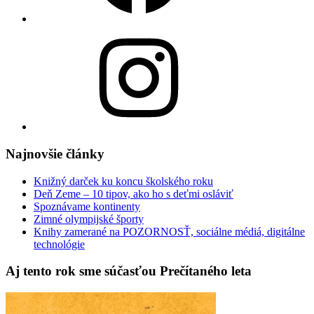
Instagram
Najnovšie články
Knižný darček ku koncu školského roku
Deň Zeme – 10 tipov, ako ho s deťmi osláviť
Spoznávame kontinenty
Zimné olympijské športy
Knihy zamerané na POZORNOSŤ, sociálne médiá, digitálne
technológie
Aj tento rok sme súčasťou Prečítaného leta