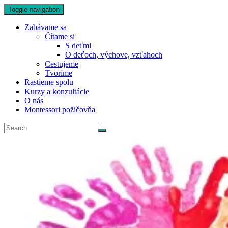
Toggle navigation
Zabávame sa
Čítame si
S deťmi
O deťoch, výchove, vzťahoch
Cestujeme
Tvoríme
Rastieme spolu
Kurzy a konzultácie
O nás
Montessori požičovňa