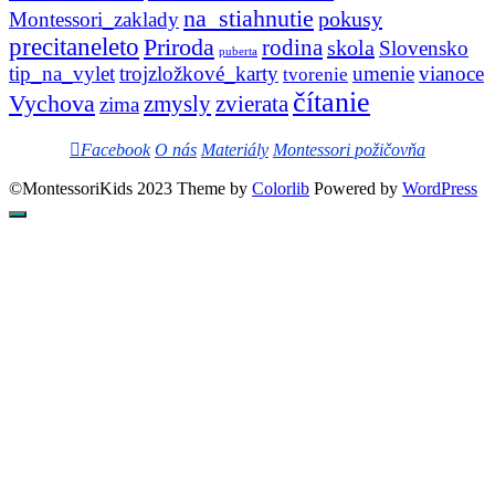
na_stiahnutie
pokusy
Montessori_zaklady
precitaneleto
Priroda
rodina
skola
Slovensko
puberta
tip_na_vylet
trojzložkové_karty
umenie
vianoce
tvorenie
čítanie
Vychova
zvierata
zmysly
zima
Facebook
O nás
Materiály
Montessori požičovňa
©MontessoriKids 2023 Theme by
Colorlib
Powered by
WordPress