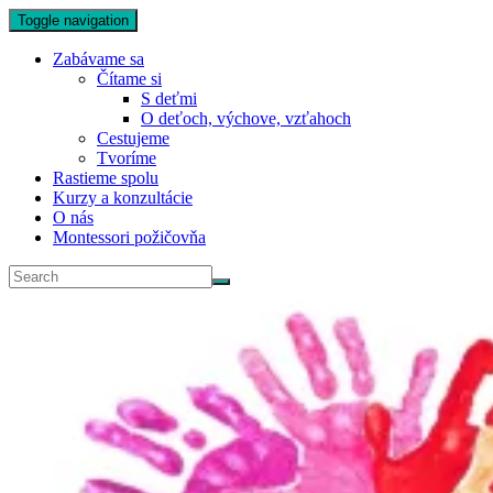
Toggle navigation
Zabávame sa
Čítame si
S deťmi
O deťoch, výchove, vzťahoch
Cestujeme
Tvoríme
Rastieme spolu
Kurzy a konzultácie
O nás
Montessori požičovňa