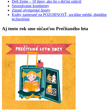
Deň Zeme – 10 tipov, ako ho s deťmi osláviť
Spoznávame kontinenty
Zimné olympijské športy
Knihy zamerané na POZORNOSŤ, sociálne médiá, digitálne
technológie
Aj tento rok sme súčasťou Prečítaného leta