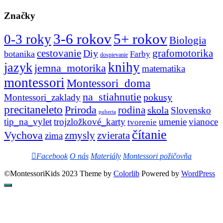
Značky
3-6 rokov
5+ rokov
0-3 roky
Biologia
cestovanie
Diy
grafomotorika
botanika
Farby
dospievanie
knihy
jazyk
jemna_motorika
matematika
montessori
Montessori_doma
na_stiahnutie
pokusy
Montessori_zaklady
precitaneleto
Priroda
rodina
skola
Slovensko
puberta
tip_na_vylet
trojzložkové_karty
umenie
vianoce
tvorenie
čítanie
Vychova
zvierata
zmysly
zima
Facebook
O nás
Materiály
Montessori požičovňa
©MontessoriKids 2023 Theme by
Colorlib
Powered by
WordPress