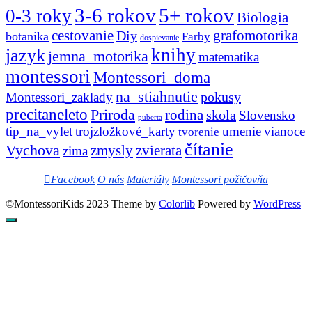
3-6 rokov
5+ rokov
0-3 roky
Biologia
cestovanie
Diy
grafomotorika
botanika
Farby
dospievanie
knihy
jazyk
jemna_motorika
matematika
montessori
Montessori_doma
na_stiahnutie
pokusy
Montessori_zaklady
precitaneleto
Priroda
rodina
skola
Slovensko
puberta
tip_na_vylet
trojzložkové_karty
umenie
vianoce
tvorenie
čítanie
Vychova
zvierata
zmysly
zima
Facebook
O nás
Materiály
Montessori požičovňa
©MontessoriKids 2023 Theme by
Colorlib
Powered by
WordPress