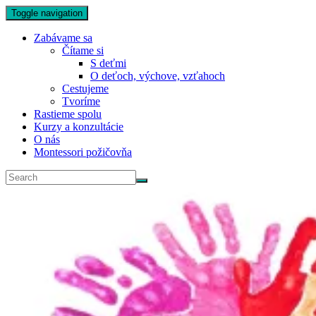
Toggle navigation
Zabávame sa
Čítame si
S deťmi
O deťoch, výchove, vzťahoch
Cestujeme
Tvoríme
Rastieme spolu
Kurzy a konzultácie
O nás
Montessori požičovňa