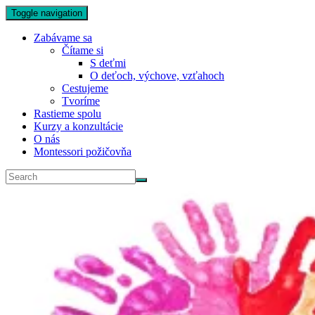
Toggle navigation
Zabávame sa
Čítame si
S deťmi
O deťoch, výchove, vzťahoch
Cestujeme
Tvoríme
Rastieme spolu
Kurzy a konzultácie
O nás
Montessori požičovňa