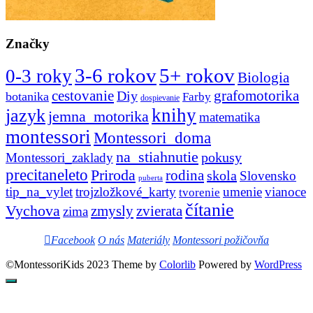
Značky
3-6 rokov
5+ rokov
0-3 roky
Biologia
cestovanie
Diy
grafomotorika
botanika
Farby
dospievanie
knihy
jazyk
jemna_motorika
matematika
montessori
Montessori_doma
na_stiahnutie
pokusy
Montessori_zaklady
precitaneleto
Priroda
rodina
skola
Slovensko
puberta
tip_na_vylet
trojzložkové_karty
umenie
vianoce
tvorenie
čítanie
Vychova
zvierata
zmysly
zima
Facebook
O nás
Materiály
Montessori požičovňa
©MontessoriKids 2023 Theme by
Colorlib
Powered by
WordPress