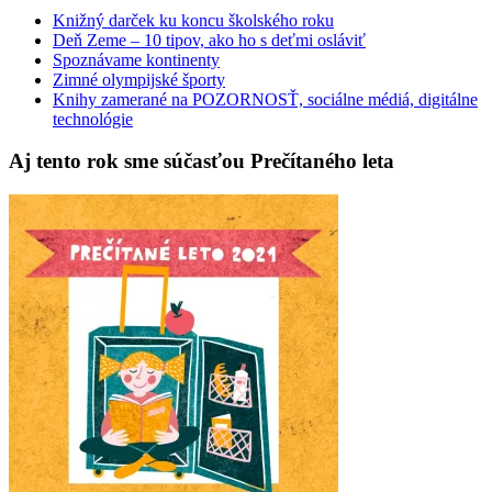
Knižný darček ku koncu školského roku
Deň Zeme – 10 tipov, ako ho s deťmi osláviť
Spoznávame kontinenty
Zimné olympijské športy
Knihy zamerané na POZORNOSŤ, sociálne médiá, digitálne
technológie
Aj tento rok sme súčasťou Prečítaného leta