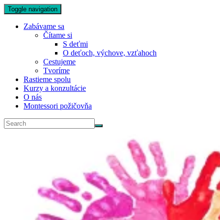
Toggle navigation
Zabávame sa
Čítame si
S deťmi
O deťoch, výchove, vzťahoch
Cestujeme
Tvoríme
Rastieme spolu
Kurzy a konzultácie
O nás
Montessori požičovňa