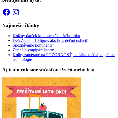
Facebook
Instagram
Najnovšie články
Knižný darček ku koncu školského roku
Deň Zeme – 10 tipov, ako ho s deťmi osláviť
Spoznávame kontinenty
Zimné olympijské športy
Knihy zamerané na POZORNOSŤ, sociálne médiá, digitálne
technológie
Aj tento rok sme súčasťou Prečítaného leta