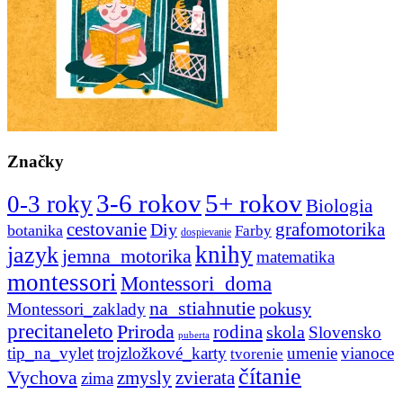
Značky
3-6 rokov
5+ rokov
0-3 roky
Biologia
cestovanie
Diy
grafomotorika
botanika
Farby
dospievanie
knihy
jazyk
jemna_motorika
matematika
montessori
Montessori_doma
na_stiahnutie
pokusy
Montessori_zaklady
precitaneleto
Priroda
rodina
skola
Slovensko
puberta
tip_na_vylet
trojzložkové_karty
umenie
vianoce
tvorenie
čítanie
Vychova
zvierata
zmysly
zima