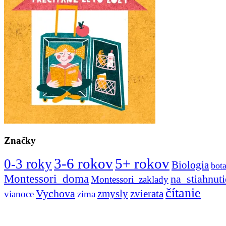
Značky
3-6 rokov
5+ rokov
0-3 roky
Biologia
bot
Montessori_doma
na_stiahnuti
Montessori_zaklady
čítanie
Vychova
zvierata
zmysly
vianoce
zima