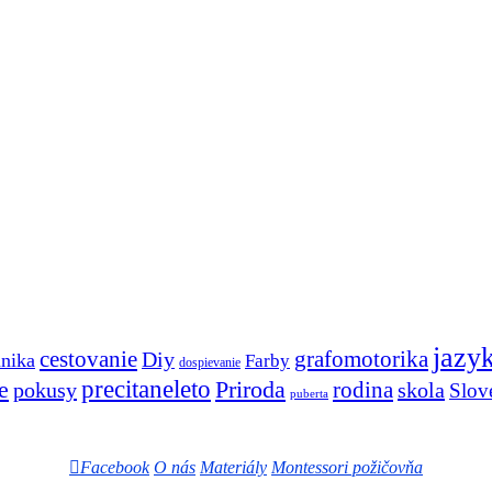
jazy
cestovanie
Diy
grafomotorika
anika
Farby
dospievanie
e
precitaneleto
Priroda
rodina
pokusy
skola
Slov
puberta
Facebook
O nás
Materiály
Montessori požičovňa