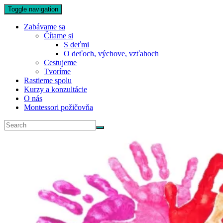
Toggle navigation
Zabávame sa
Čítame si
S deťmi
O deťoch, výchove, vzťahoch
Cestujeme
Tvoríme
Rastieme spolu
Kurzy a konzultácie
O nás
Montessori požičovňa