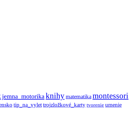
knihy
montessori
k
jemna_motorika
matematika
ensko
tip_na_vylet
trojzložkové_karty
umenie
tvorenie