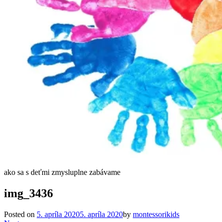
ako sa s deťmi zmysluplne zabávame
img_3436
Posted on
5. apríla 2020
5. apríla 2020
by
montessorikids