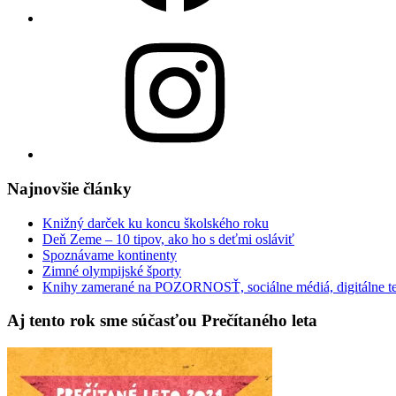
Instagram
Najnovšie články
Knižný darček ku koncu školského roku
Deň Zeme – 10 tipov, ako ho s deťmi osláviť
Spoznávame kontinenty
Zimné olympijské športy
Knihy zamerané na POZORNOSŤ, sociálne médiá, digitálne t
Aj tento rok sme súčasťou Prečítaného leta