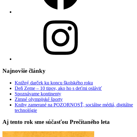
Instagram
Najnovšie články
Knižný darček ku koncu školského roku
Deň Zeme – 10 tipov, ako ho s deťmi osláviť
Spoznávame kontinenty
Zimné olympijské športy
Knihy zamerané na POZORNOSŤ, sociálne médiá, digitálne
technológie
Aj tento rok sme súčasťou Prečítaného leta