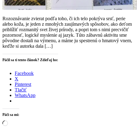
Rozoznávanie zvierat podľa toho, či ich telo pokrýva srsť, perie
alebo koža, je jeden z mnohých zaujímavých spôsobov, ako deťom
priblížiť rozmanitý svet živej prírody, a popri tom s nimi precvičiť
pozornosť, logické myslenie aj jazyk. Túto zábavnú aktivitu sme
pôvodne dostali na výmenu, a máme ju spestrenú o hmatový vnem,
keďže si autorka dala […]
Páčil sa ti tento článok? Zdieľaj ho:
Facebook
X
Pinterest
Tlačiť
WhatsApp
Páči sa mi:
Loading…