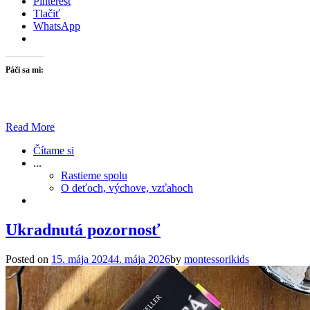
Pinterest
Tlačiť
WhatsApp
Páči sa mi:
Read More
Čítame si
...
Rastieme spolu
O deťoch, výchove, vzťahoch
Ukradnutá pozornosť
Posted on
15. mája 2024
4. mája 2026
by
montessorikids