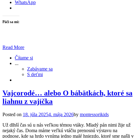
WhatsApp
Páči sa mi:
Read More
Čítame si
...
Zabávame sa
S deťmi
Vajcorodé… alebo O bábätkách, ktoré sa
liahnu z vajíčka
Posted on
18. júla 2025
4. mája 2026
by
montessorikids
Už dlhší čas sú u nás veľkou témou vtáky. Mladý pán nimi žije už
nejaký čas. Doma máme veľkú vtáčiu prenosnú výstavu na
podnose, kde sa hrdo vyníma jedno malé hniezdo, ktoré sme našli v