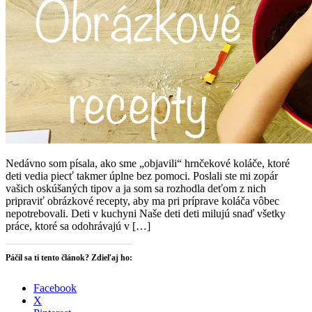
Nedávno som písala, ako sme „objavili“ hrnčekové koláče, ktoré
deti vedia piecť takmer úplne bez pomoci. Poslali ste mi zopár
vašich oskúšaných tipov a ja som sa rozhodla deťom z nich
pripraviť obrázkové recepty, aby ma pri príprave koláča vôbec
nepotrebovali. Deti v kuchyni Naše deti deti milujú snaď všetky
práce, ktoré sa odohrávajú v […]
Páčil sa ti tento článok? Zdieľaj ho:
Facebook
X