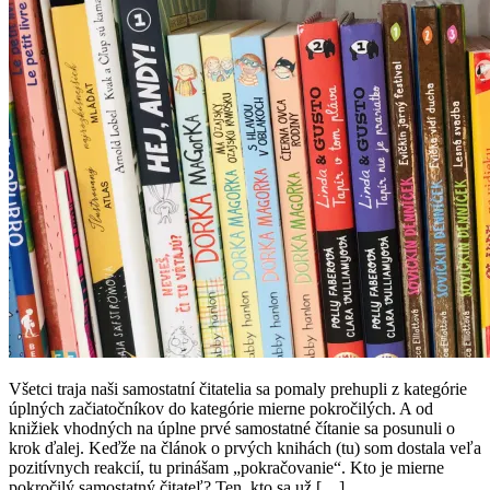
Všetci traja naši samostatní čitatelia sa pomaly prehupli z kategórie
úplných začiatočníkov do kategórie mierne pokročilých. A od
knižiek vhodných na úplne prvé samostatné čítanie sa posunuli o
krok ďalej. Keďže na článok o prvých knihách (tu) som dostala veľa
pozitívnych reakcií, tu prinášam „pokračovanie“. Kto je mierne
pokročilý samostatný čitateľ? Ten, kto sa už […]