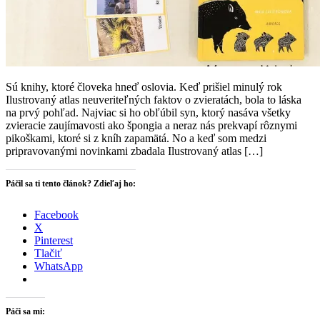
Sú knihy, ktoré človeka hneď oslovia. Keď prišiel minulý rok
Ilustrovaný atlas neuveriteľných faktov o zvieratách, bola to láska
na prvý pohľad. Najviac si ho obľúbil syn, ktorý nasáva všetky
zvieracie zaujímavosti ako špongia a neraz nás prekvapí rôznymi
pikoškami, ktoré si z kníh zapamätá. No a keď som medzi
pripravovanými novinkami zbadala Ilustrovaný atlas […]
Páčil sa ti tento článok? Zdieľaj ho:
Facebook
X
Pinterest
Tlačiť
WhatsApp
Páči sa mi: