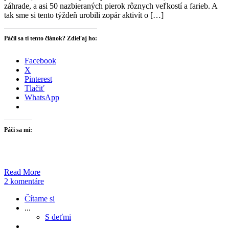
záhrade, a asi 50 nazbieraných pierok rôznych veľkostí a farieb. A
tak sme si tento týždeň urobili zopár aktivít o […]
Páčil sa ti tento článok? Zdieľaj ho:
Facebook
X
Pinterest
Tlačiť
WhatsApp
Páči sa mi:
Read More
2 komentáre
Čítame si
...
S deťmi