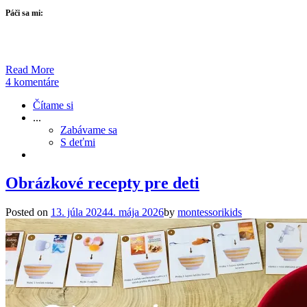
Páči sa mi:
Read More
4 komentáre
Čítame si
...
Zabávame sa
S deťmi
Obrázkové recepty pre deti
Posted on
13. júla 2024
4. mája 2026
by
montessorikids