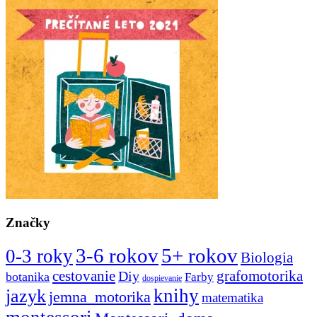
Značky
3-6 rokov
5+ rokov
0-3 roky
Biologia
cestovanie
Diy
grafomotorika
botanika
Farby
dospievanie
knihy
jazyk
jemna_motorika
matematika