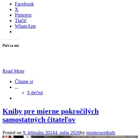
Facebook
X
Pinterest
Tlačiť
WhatsApp
Páči sa mi:
Read More
Čítame si
...
S deťmi
Knihy pre mierne pokročilých
samostatných čitateľov
Posted on
9. februára 2024
4. mája 2026
by
montessorikids