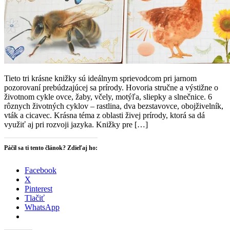
Tieto tri krásne knižky sú ideálnym sprievodcom pri jarnom
pozorovaní prebúdzajúcej sa prírody. Hovoria stručne a výstižne o
životnom cykle ovce, žaby, včely, motýľa, sliepky a slnečnice. 6
rôznych životných cyklov – rastlina, dva bezstavovce, obojživelník,
vták a cicavec. Krásna téma z oblasti živej prírody, ktorá sa dá
využiť aj pri rozvoji jazyka. Knižky pre […]
Páčil sa ti tento článok? Zdieľaj ho:
Facebook
X
Pinterest
Tlačiť
WhatsApp