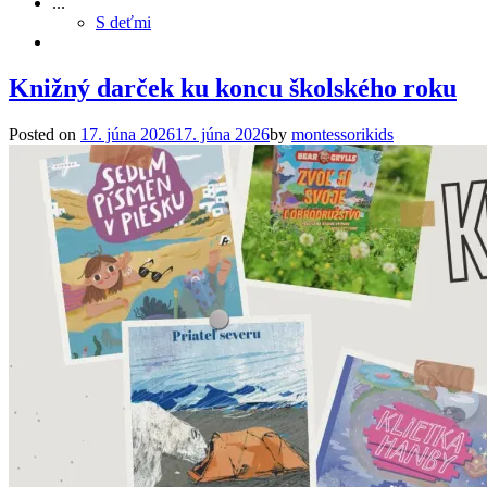
...
S deťmi
Knižný darček ku koncu školského roku
Posted on
17. júna 2026
17. júna 2026
by
montessorikids