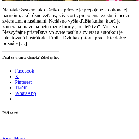
Neustále žasnem, ako všetko v prírode je prepojené v dokonalej
harmónii, aké rôzne vzťahy, súvislosti, prepojenia existujú medzi
zvieratami a rastlinami. Nedávno vyšla ďalšia kniha, ktorá je
zameraná práve na tieto rôzne formy „priateľstva“. Volá sa
Nezvyčajné priateľstvá vo svete rastlín a zvierat a autorkou je
talentovaná ilustrátorka Emilia Dziubak (ktorej prácu iste dobre
poznáte […]
Páčil sa ti tento článok? Zdieľaj ho:
Facebook
X
Pinterest
Tlačiť
WhatsApp
Páči sa mi:
Read More