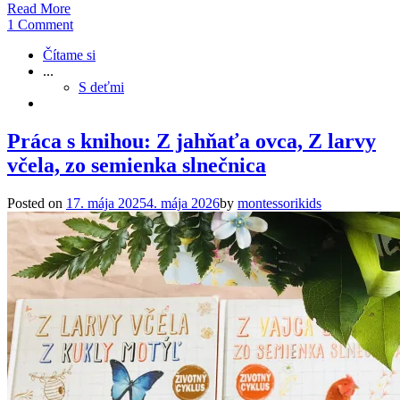
Read More
1 Comment
Čítame si
...
S deťmi
Práca s knihou: Z jahňaťa ovca, Z larvy
včela, zo semienka slnečnica
Posted on
17. mája 2025
4. mája 2026
by
montessorikids