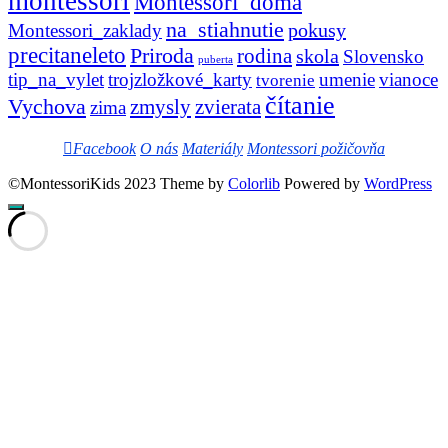
montessori
Montessori_doma
na_stiahnutie
pokusy
Montessori_zaklady
precitaneleto
Priroda
rodina
skola
Slovensko
puberta
tip_na_vylet
trojzložkové_karty
umenie
vianoce
tvorenie
čítanie
Vychova
zvierata
zmysly
zima
Facebook
O nás
Materiály
Montessori požičovňa
©MontessoriKids 2023 Theme by
Colorlib
Powered by
WordPress