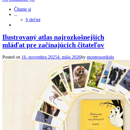
Čítame si
...
S deťmi
Ilustrovaný atlas najrozkošnejších
mláďat pre začínajúcich čitateľov
Posted on
16. novembra 2025
4. mája 2026
by
montessorikids