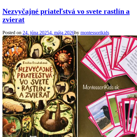
Nezvyčajné priateľstvá vo svete rastlín a
zvierat
Posted on
24. júna 2025
4. mája 2026
by
montessorikids