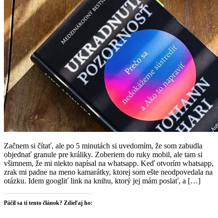
Začnem si čítať, ale po 5 minutách si uvedomím, že som zabudla
objednať granule pre králiky. Zoberiem do ruky mobil, ale tam si
všimnem, že mi niekto napísal na whatsapp. Keď otvorím whatsapp,
zrak mi padne na meno kamarátky, ktorej som ešte neodpovedala na
otázku. Idem googliť link na knihu, ktorý jej mám poslať, a […]
Páčil sa ti tento článok? Zdieľaj ho: