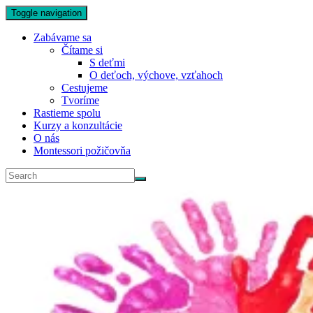
Toggle navigation
Zabávame sa
Čítame si
S deťmi
O deťoch, výchove, vzťahoch
Cestujeme
Tvoríme
Rastieme spolu
Kurzy a konzultácie
O nás
Montessori požičovňa