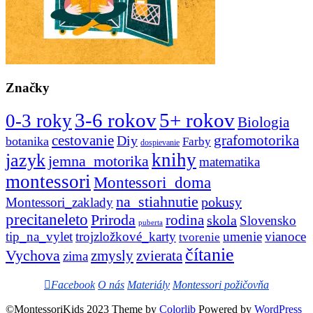
Značky
3-6 rokov
5+ rokov
0-3 roky
Biologia
cestovanie
Diy
grafomotorika
botanika
Farby
dospievanie
knihy
jazyk
jemna_motorika
matematika
montessori
Montessori_doma
na_stiahnutie
pokusy
Montessori_zaklady
precitaneleto
Priroda
rodina
skola
Slovensko
puberta
tip_na_vylet
trojzložkové_karty
umenie
vianoce
tvorenie
čítanie
Vychova
zvierata
zmysly
zima
Facebook
O nás
Materiály
Montessori požičovňa
©MontessoriKids 2023 Theme by
Colorlib
Powered by
WordPress