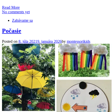
Read More
No comments yet
Zabávame sa
Počasie
Posted on
8. júla 2021
9. januára 2026
by
montessorikids