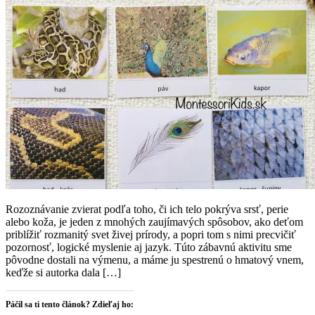
Rozoznávanie zvierat podľa toho, či ich telo pokrýva srsť, perie
alebo koža, je jeden z mnohých zaujímavých spôsobov, ako deťom
priblížiť rozmanitý svet živej prírody, a popri tom s nimi precvičiť
pozornosť, logické myslenie aj jazyk. Túto zábavnú aktivitu sme
pôvodne dostali na výmenu, a máme ju spestrenú o hmatový vnem,
keďže si autorka dala […]
Páčil sa ti tento článok? Zdieľaj ho: