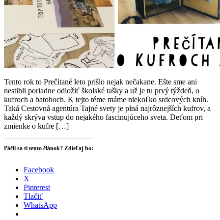
Tento rok to Prečítané leto prišlo nejak nečakane. Ešte sme ani
nestihli poriadne odložiť školské tašky a už je tu prvý týždeň, o
kufroch a batohoch. K tejto téme máme niekoľko srdcových kníh.
Taká Cestovná agentúra Tajné svety je plná najrôznejších kufrov, a
každý skrýva vstup do nejakého fascinujúceho sveta. Deťom pri
zmienke o kufre […]
Páčil sa ti tento článok? Zdieľaj ho:
Facebook
X
Pinterest
Tlačiť
WhatsApp