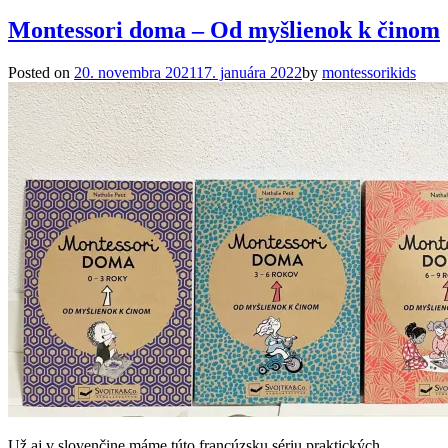
Montessori doma – Od myšlienok k činom
Posted on
20. novembra 2021
17. januára 2022
by
montessorikids
Už aj v slovenčine máme túto francúzsku sériu praktických,