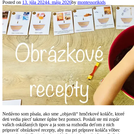
Posted on
13. júla 2024
4. mája 2026
by
montessorikids
Nedávno som písala, ako sme „objavili“ hrnčekové koláče, ktoré
deti vedia piecť takmer úplne bez pomoci. Poslali ste mi zopár
vašich oskúšaných tipov a ja som sa rozhodla deťom z nich
pripraviť obrázkové recepty, aby ma pri príprave koláča vôbec