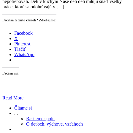
nepotrebovali. Deti v kuchyni Naše deti deti milujú snaď všetky
práce, ktoré sa odohrávajú v […]
Páčil sa ti tento článok? Zdieľaj ho:
Facebook
X
Pinterest
Tlačiť
WhatsApp
Páči sa mi:
Read More
Čítame si
...
Rastieme spolu
O deťoch, výchove, vzťahoch