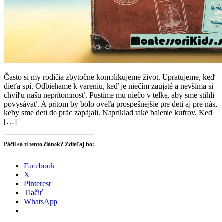
Často si my rodičia zbytočne komplikujeme život. Upratujeme, keď
dieťa spí. Odbiehame k vareniu, keď je niečím zaujaté a nevšíma si
chvíľu našu neprítomnosť. Pustíme mu niečo v telke, aby sme stihli
povysávať. A pritom by bolo oveľa prospešnejšie pre deti aj pre nás,
keby sme deti do prác zapájali. Napríklad také balenie kufrov. Keď
[…]
Páčil sa ti tento článok? Zdieľaj ho:
Facebook
X
Pinterest
Tlačiť
WhatsApp