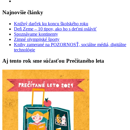
Najnovšie články
Knižný darček ku koncu školského roku
Deň Zeme – 10 tipov, ako ho s deťmi osláviť
Spoznávame kontinenty
Zimné olympijské športy
Knihy zamerané na POZORNOSŤ, sociálne médiá, digitálne
technológie
Aj tento rok sme súčasťou Prečítaného leta