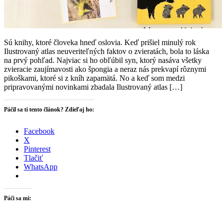
Sú knihy, ktoré človeka hneď oslovia. Keď prišiel minulý rok
Ilustrovaný atlas neuveriteľných faktov o zvieratách, bola to láska
na prvý pohľad. Najviac si ho obľúbil syn, ktorý nasáva všetky
zvieracie zaujímavosti ako špongia a neraz nás prekvapí rôznymi
pikoškami, ktoré si z kníh zapamätá. No a keď som medzi
pripravovanými novinkami zbadala Ilustrovaný atlas […]
Páčil sa ti tento článok? Zdieľaj ho:
Facebook
X
Pinterest
Tlačiť
WhatsApp
Páči sa mi: