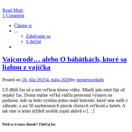
Read More
1 Comment
Čítame si
...
Zabávame sa
S deťmi
Vajcorodé… alebo O bábätkách, ktoré sa
liahnu z vajíčka
Posted on
18. júla 2025
4. mája 2026
by
montessorikids
Už dlhší čas sú u nás veľkou témou vtáky. Mladý pán nimi žije už
nejaký čas. Doma máme veľkú vtáčiu prenosnú výstavu na
podnose, kde sa hrdo vyníma jedno malé hniezdo, ktoré sme našli v
záhrade, a asi 50 nazbieraných pierok rôznych veľkostí a farieb. A
tak sme si tento týždeň urobili zopár aktivít o […]
Páčil sa ti tento článok? Zdieľaj ho: