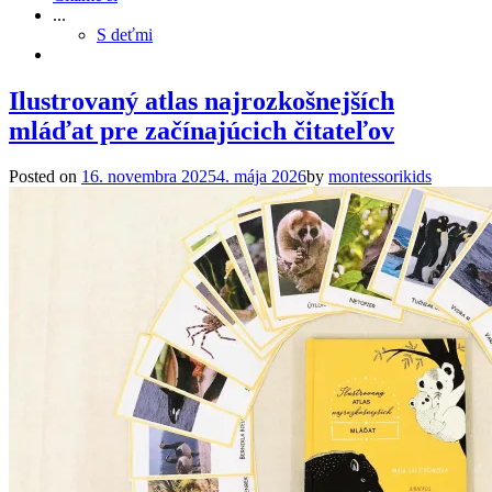
...
S deťmi
Ilustrovaný atlas najrozkošnejších
mláďat pre začínajúcich čitateľov
Posted on
16. novembra 2025
4. mája 2026
by
montessorikids