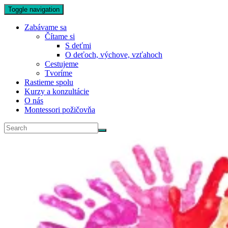
Toggle navigation
Zabávame sa
Čítame si
S deťmi
O deťoch, výchove, vzťahoch
Cestujeme
Tvoríme
Rastieme spolu
Kurzy a konzultácie
O nás
Montessori požičovňa