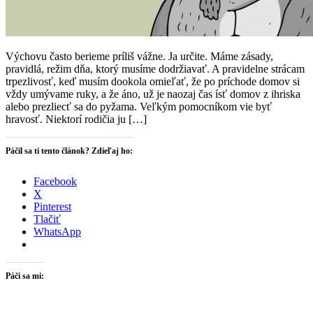
Výchovu často berieme príliš vážne. Ja určite. Máme zásady,
pravidlá, režim dňa, ktorý musíme dodržiavať. A pravidelne strácam
trpezlivosť, keď musím dookola omieľať, že po príchode domov si
vždy umývame ruky, a že áno, už je naozaj čas ísť domov z ihriska
alebo prezliecť sa do pyžama. Veľkým pomocníkom vie byť
hravosť. Niektorí rodičia ju […]
Páčil sa ti tento článok? Zdieľaj ho:
Facebook
X
Pinterest
Tlačiť
WhatsApp
Páči sa mi: