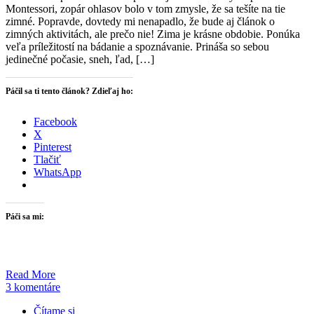
Montessori, zopár ohlasov bolo v tom zmysle, že sa tešíte na tie
zimné. Popravde, dovtedy mi nenapadlo, že bude aj článok o
zimných aktivitách, ale prečo nie! Zima je krásne obdobie. Ponúka
veľa príležitostí na bádanie a spoznávanie. Prináša so sebou
jedinečné počasie, sneh, ľad, […]
Páčil sa ti tento článok? Zdieľaj ho:
Facebook
X
Pinterest
Tlačiť
WhatsApp
Páči sa mi:
Read More
3 komentáre
Čítame si