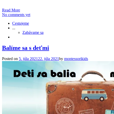
Read More
No comments yet
Cestujeme
...
Zabávame sa
Balíme sa s deťmi
Posted on
5. júla 2021
22. júla 2021
by
montessorikids