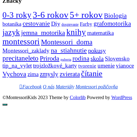
Značky
3-6 rokov
5+ rokov
0-3 roky
Biologia
cestovanie
Diy
grafomotorika
botanika
Farby
dospievanie
knihy
jazyk
jemna_motorika
matematika
montessori
Montessori_doma
na_stiahnutie
pokusy
Montessori_zaklady
precitaneleto
Priroda
rodina
skola
Slovensko
puberta
tip_na_vylet
trojzložkové_karty
umenie
vianoce
tvorenie
čítanie
Vychova
zvierata
zmysly
zima
Facebook
O nás
Materiály
Montessori požičovňa
©MontessoriKids 2023 Theme by
Colorlib
Powered by
WordPress