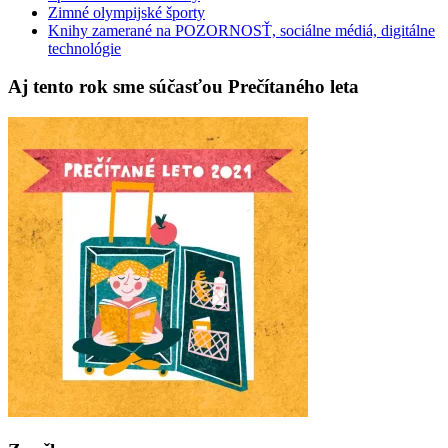
Zimné olympijské športy
Knihy zamerané na POZORNOSŤ, sociálne médiá, digitálne
technológie
Aj tento rok sme súčasťou Prečítaného leta