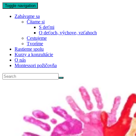
Toggle navigation
Zabávame sa
Čítame si
S deťmi
O deťoch, výchove, vzťahoch
Cestujeme
Tvoríme
Rastieme spolu
Kurzy a konzultácie
O nás
Montessori požičovňa