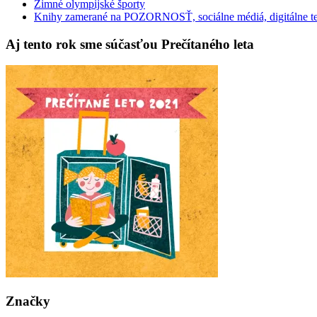
Zimné olympijské športy
Knihy zamerané na POZORNOSŤ, sociálne médiá, digitálne t
Aj tento rok sme súčasťou Prečítaného leta
Značky