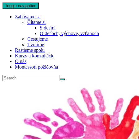
Toggle navigation
Zabávame sa
Čítame si
S deťmi
O deťoch, výchove, vzťahoch
Cestujeme
Tvoríme
Rastieme spolu
Kurzy a konzultácie
O nás
Montessori požičovňa