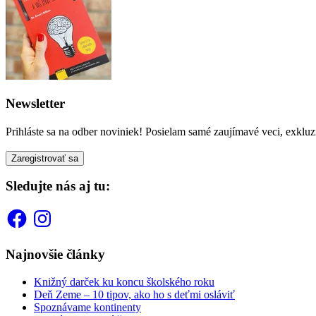
Newsletter
Prihláste sa na odber noviniek! Posielam samé zaujímavé veci, exkluz
Sledujte nás aj tu:
Facebook
Instagram
Najnovšie články
Knižný darček ku koncu školského roku
Deň Zeme – 10 tipov, ako ho s deťmi osláviť
Spoznávame kontinenty