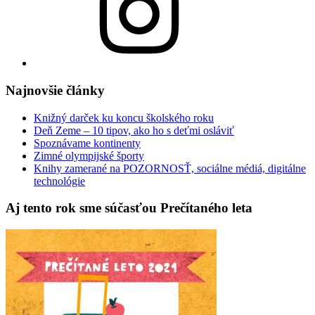
Najnovšie články
Knižný darček ku koncu školského roku
Deň Zeme – 10 tipov, ako ho s deťmi osláviť
Spoznávame kontinenty
Zimné olympijské športy
Knihy zamerané na POZORNOSŤ, sociálne médiá, digitálne
technológie
Aj tento rok sme súčasťou Prečítaného leta