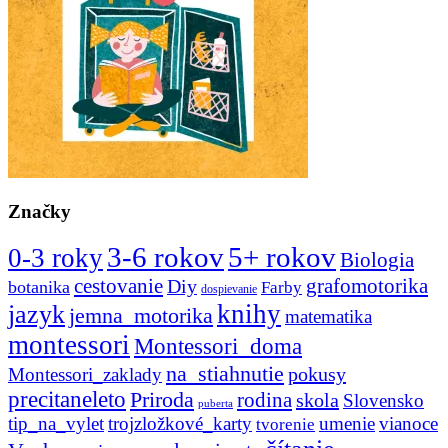
Značky
3-6 rokov
5+ rokov
0-3 roky
Biologia
cestovanie
Diy
grafomotorika
botanika
Farby
dospievanie
knihy
jazyk
jemna_motorika
matematika
montessori
Montessori_doma
na_stiahnutie
pokusy
Montessori_zaklady
precitaneleto
Priroda
rodina
skola
Slovensko
puberta
tip_na_vylet
trojzložkové_karty
umenie
vianoce
tvorenie