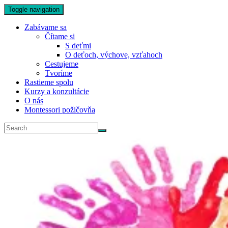
Toggle navigation
Zabávame sa
Čítame si
S deťmi
O deťoch, výchove, vzťahoch
Cestujeme
Tvoríme
Rastieme spolu
Kurzy a konzultácie
O nás
Montessori požičovňa