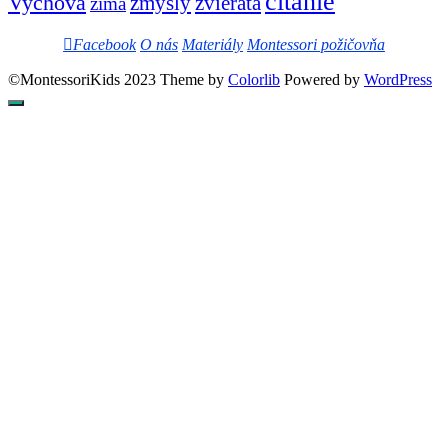
čítanie
Vychova
zvierata
zmysly
zima
Facebook
O nás
Materiály
Montessori požičovňa
©MontessoriKids 2023 Theme by
Colorlib
Powered by
WordPress