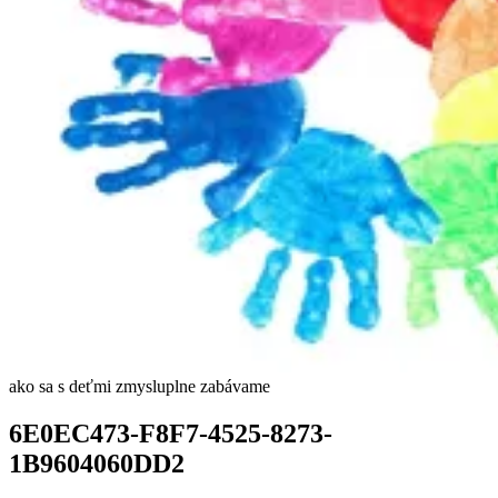
ako sa s deťmi zmysluplne zabávame
6E0EC473-F8F7-4525-8273-
1B9604060DD2