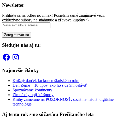
Newsletter
Prihláste sa na odber noviniek! Posielam samé zaujímavé veci,
exkluzívne súbory na stiahnutie a zľavové kupóny ;)
Sledujte nás aj tu:
Facebook
Instagram
Najnovšie články
Knižný darček ku koncu školského roku
Deň Zeme – 10 tipov, ako ho s deťmi osláviť
Spoznávame kontinenty
Zimné olympijské športy
Knihy zamerané na POZORNOSŤ, sociálne médiá, digitálne
technológie
Aj tento rok sme súčasťou Prečítaného leta