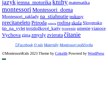
knihy
jazyk
jemna_motorika
matematika
montessori
Montessori_doma
na_stiahnutie
pokusy
Montessori_zaklady
precitaneleto
Priroda
rodina
skola
Slovensko
puberta
tip_na_vylet
trojzložkové_karty
umenie
vianoce
tvorenie
čítanie
Vychova
zvierata
zmysly
zima
Facebook
O nás
Materiály
Montessori požičovňa
©MontessoriKids 2023 Theme by
Colorlib
Powered by
WordPress