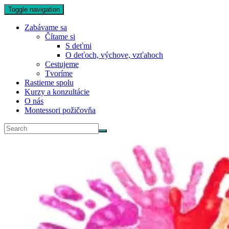
Toggle navigation
Zabávame sa
Čítame si
S deťmi
O deťoch, výchove, vzťahoch
Cestujeme
Tvoríme
Rastieme spolu
Kurzy a konzultácie
O nás
Montessori požičovňa