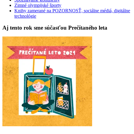
Zimné olympijské športy
Knihy zamerané na POZORNOSŤ, sociálne médiá, digitálne
technológie
Aj tento rok sme súčasťou Prečítaného leta