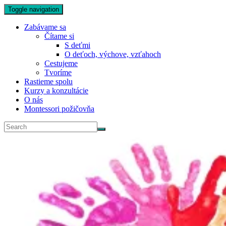
Toggle navigation
Zabávame sa
Čítame si
S deťmi
O deťoch, výchove, vzťahoch
Cestujeme
Tvoríme
Rastieme spolu
Kurzy a konzultácie
O nás
Montessori požičovňa