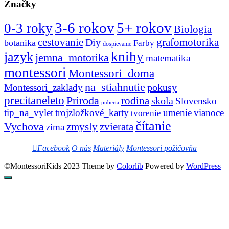
Značky
3-6 rokov
5+ rokov
0-3 roky
Biologia
cestovanie
Diy
grafomotorika
botanika
Farby
dospievanie
knihy
jazyk
jemna_motorika
matematika
montessori
Montessori_doma
na_stiahnutie
pokusy
Montessori_zaklady
precitaneleto
Priroda
rodina
skola
Slovensko
puberta
tip_na_vylet
trojzložkové_karty
umenie
vianoce
tvorenie
čítanie
Vychova
zvierata
zmysly
zima
Facebook
O nás
Materiály
Montessori požičovňa
©MontessoriKids 2023 Theme by
Colorlib
Powered by
WordPress