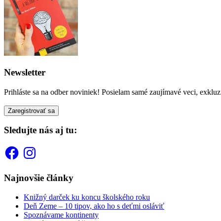
Newsletter
Prihláste sa na odber noviniek! Posielam samé zaujímavé veci, exkluz
Sledujte nás aj tu:
Facebook
Instagram
Najnovšie články
Knižný darček ku koncu školského roku
Deň Zeme – 10 tipov, ako ho s deťmi osláviť
Spoznávame kontinenty