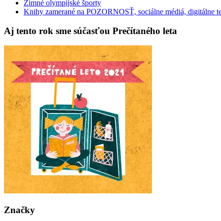
Zimné olympijské športy
Knihy zamerané na POZORNOSŤ, sociálne médiá, digitálne t
Aj tento rok sme súčasťou Prečítaného leta
Značky