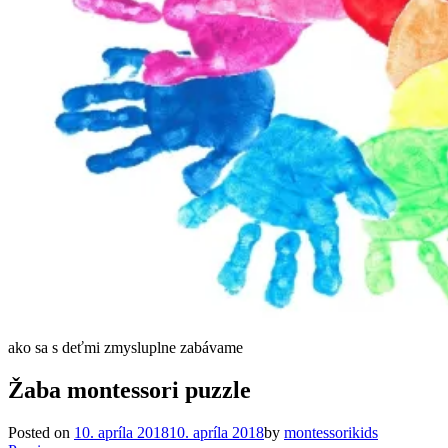
ako sa s deťmi zmysluplne zabávame
Žaba montessori puzzle
Posted on
10. apríla 2018
10. apríla 2018
by
montessorikids