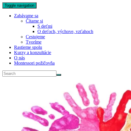
Toggle navigation
Zabávame sa
Čítame si
S deťmi
O deťoch, výchove, vzťahoch
Cestujeme
Tvoríme
Rastieme spolu
Kurzy a konzultácie
O nás
Montessori požičovňa