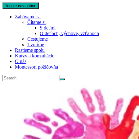
Toggle navigation
Zabávame sa
Čítame si
S deťmi
O deťoch, výchove, vzťahoch
Cestujeme
Tvoríme
Rastieme spolu
Kurzy a konzultácie
O nás
Montessori požičovňa