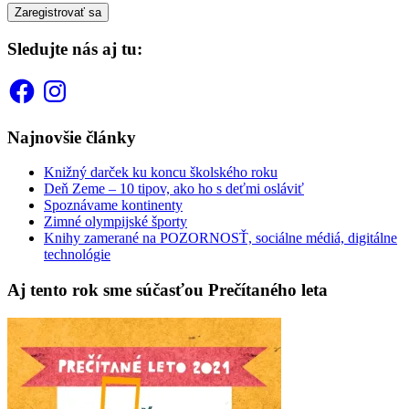
Sledujte nás aj tu:
Facebook
Instagram
Najnovšie články
Knižný darček ku koncu školského roku
Deň Zeme – 10 tipov, ako ho s deťmi osláviť
Spoznávame kontinenty
Zimné olympijské športy
Knihy zamerané na POZORNOSŤ, sociálne médiá, digitálne
technológie
Aj tento rok sme súčasťou Prečítaného leta