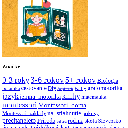
Značky
3-6 rokov
5+ rokov
0-3 roky
Biologia
cestovanie
Diy
grafomotorika
botanika
Farby
dospievanie
knihy
jazyk
jemna_motorika
matematika
montessori
Montessori_doma
na_stiahnutie
pokusy
Montessori_zaklady
precitaneleto
Priroda
rodina
skola
Slovensko
puberta
tip_na_vylet
trojzložkové_karty
umenie
vianoce
tvorenie